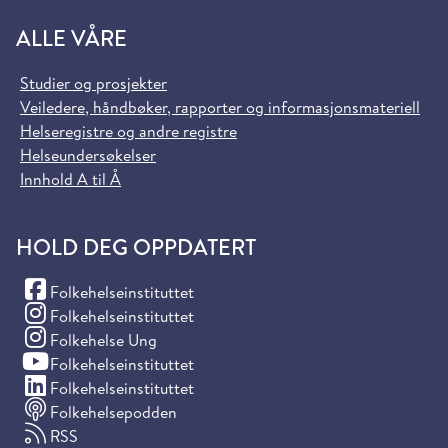
ALLE VÅRE
Studier og prosjekter
Veiledere, håndbøker, rapporter og informasjonsmateriell
Helseregistre og andre registre
Helseundersøkelser
Innhold A til Å
HOLD DEG OPPDATERT
(Facebook)
Folkehelseinstituttet
(Instagram)
Folkehelseinstituttet
(Instagram)
Folkehelse Ung
(YouTube)
Folkehelseinstituttet
(LinkedIn)
Folkehelseinstituttet
Folkehelsepodden
RSS