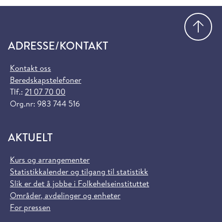
Gå
ADRESSE/KONTAKT
Kontakt oss
Beredskapstelefoner
Tlf.:
21 07 70 00
Org.nr: 983 744 516
AKTUELT
Kurs og arrangementer
Statistikkalender og tilgang til statistikk
Slik er det å jobbe i Folkehelseinstituttet
Områder, avdelinger og enheter
For pressen