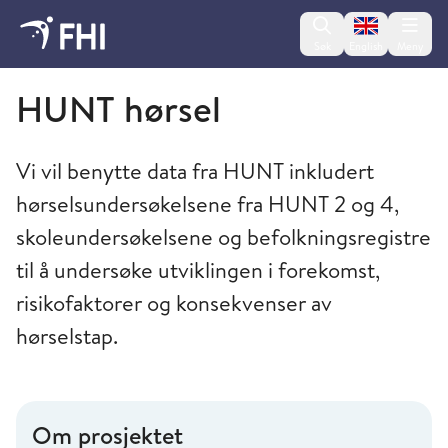
Change lan
Søk
English
Meny
Folkehelseinstituttet
HUNT hørsel
Vi vil benytte data fra HUNT inkludert
hørselsundersøkelsene fra HUNT 2 og 4,
skoleundersøkelsene og befolkningsregistre
til å undersøke utviklingen i forekomst,
risikofaktorer og konsekvenser av
hørselstap.
Om prosjektet