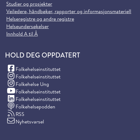
Studier og prosjekter
Veiledere, håndbøker, rapporter og informasjonsmateriell
Helseregistre og andre registre
Helseundersøkelser
Innhold A til Å
HOLD DEG OPPDATERT
(Facebook)
Folkehelseinstituttet
(Instagram)
Folkehelseinstituttet
(Instagram)
Folkehelse Ung
(YouTube)
Folkehelseinstituttet
(LinkedIn)
Folkehelseinstituttet
Folkehelsepodden
RSS
Nyhetsvarsel