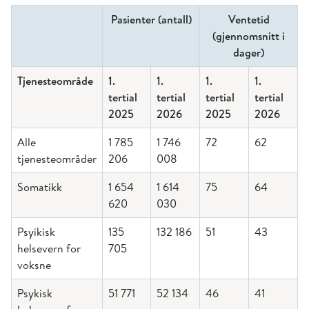
Pasienter (antall)
Ventetid
(gjennomsnitt i
dager)
Tjenesteområde
1.
1.
1.
1.
tertial
tertial
tertial
tertial
2025
2026
2025
2026
Alle
1 785
1 746
72
62
tjenesteområder
206
008
Somatikk
1 654
1 614
75
64
620
030
Psyikisk
135
132 186
51
43
helsevern for
705
voksne
Psykisk
51 771
52 134
46
41