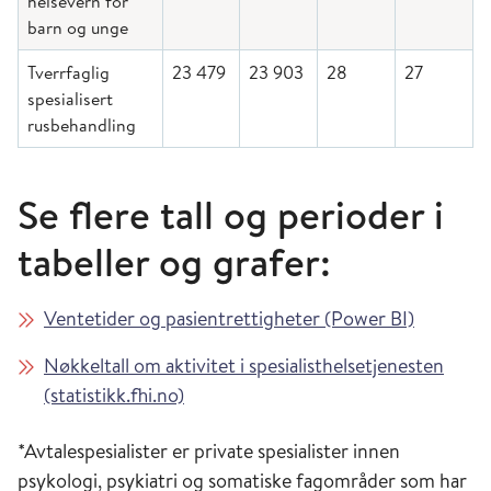
helsevern for
barn og unge
Tverrfaglig
23 479
23 903
28
27
spesialisert
rusbehandling
Se flere tall og perioder i
tabeller og grafer:
Ventetider og pasientrettigheter (Power BI)
Nøkkeltall om aktivitet i spesialisthelsetjenesten
(statistikk.fhi.no)
*Avtalespesialister er private spesialister innen
psykologi, psykiatri og somatiske fagområder som har