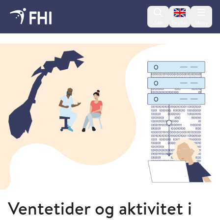
Change lan
Søk
English
Meny
2026 - nyheter fra FHI
Ventetider og aktivitet i