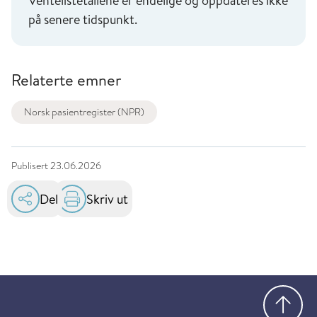
Ventelistetallene er endelige og oppdateres ikke
på senere tidspunkt.
Relaterte emner
Norsk pasientregister (NPR)
Publisert
23.06.2026
Del
Skriv ut
Gå