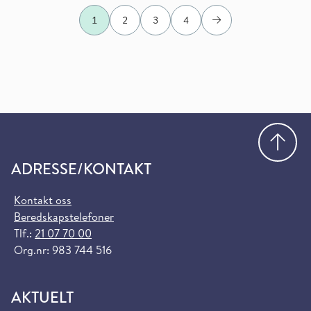
1
2
3
4
Neste
Gå
ADRESSE/KONTAKT
Kontakt oss
Beredskapstelefoner
Tlf.:
21 07 70 00
Org.nr: 983 744 516
AKTUELT