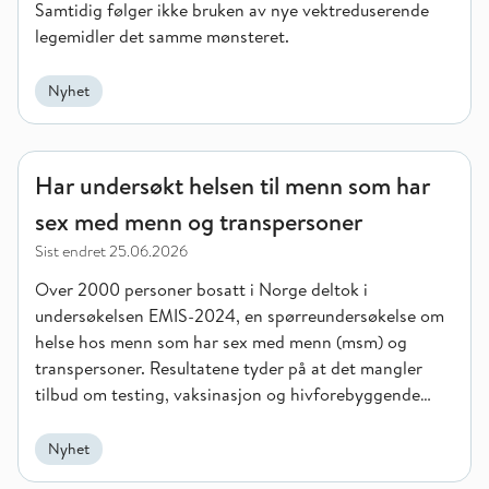
Samtidig følger ikke bruken av nye vektreduserende
legemidler det samme mønsteret.
Nyhet
Har undersøkt helsen til menn som har sex med menn og tran
Har undersøkt helsen til menn som har
sex med menn og transpersoner
Sist endret
25.06.2026
Over 2000 personer bosatt i Norge deltok i
undersøkelsen EMIS-2024, en spørreundersøkelse om
helse hos menn som har sex med menn (msm) og
transpersoner. Resultatene tyder på at det mangler
tilbud om testing, vaksinasjon og hivforebyggende
medisiner for disse gruppene.
Nyhet