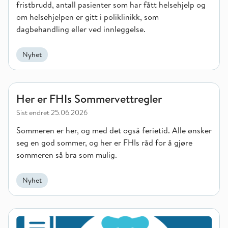
fristbrudd, antall pasienter som har fått helsehjelp og
om helsehjelpen er gitt i poliklinikk, som
dagbehandling eller ved innleggelse.
Nyhet
Her er FHIs Sommervettregler
Her er FHIs Sommervettregler
Sist endret
25.06.2026
Sommeren er her, og med det også ferietid. Alle ønsker
seg en god sommer, og her er FHIs råd for å gjøre
sommeren så bra som mulig.
Nyhet
Forhøyede nivåer av aluminium i drikkevann i Høyanger kan v