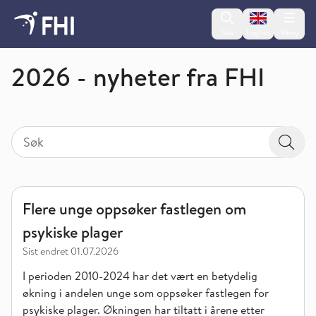
Change lan
Søk
English
Meny
Nyheter fra FHI
2026 - nyheter fra FHI
Søk
Søk etter
Søk
Flere unge oppsøker fastlegen om psykiske plager
Flere unge oppsøker fastlegen om
psykiske plager
Sist endret
01.07.2026
I perioden 2010-2024 har det vært en betydelig
økning i andelen unge som oppsøker fastlegen for
psykiske plager. Økningen har tiltatt i årene etter