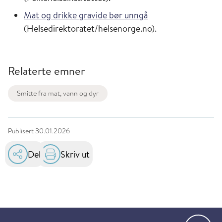
Mat og drikke gravide bør unngå
(Helsedirektoratet/helsenorge.no).
Relaterte emner
Smitte fra mat, vann og dyr
Publisert
30.01.2026
Del
Skriv ut
Gå