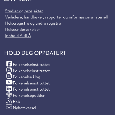
Studier og prosjekter
Veiledere, håndbøker, rapporter og informasjonsmateriell
Helseregistre og andre registre
Helseundersøkelser
Innhold A til Å
HOLD DEG OPPDATERT
(Facebook)
Folkehelseinstituttet
(Instagram)
Folkehelseinstituttet
(Instagram)
Folkehelse Ung
(YouTube)
Folkehelseinstituttet
(LinkedIn)
Folkehelseinstituttet
Folkehelsepodden
RSS
Nyhetsvarsel