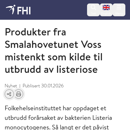
Change lan
Søk
English
Meny
2026 - nyheter fra FHI
Produkter fra
Smalahovetunet Voss
mistenkt som kilde til
utbrudd av listeriose
Nyhet
Publisert
30.01.2026
|
Del
Skriv ut
Folkehelseinstituttet har oppdaget et
utbrudd forårsaket av bakterien Listeria
monocytogenes. Så langt er det påvist