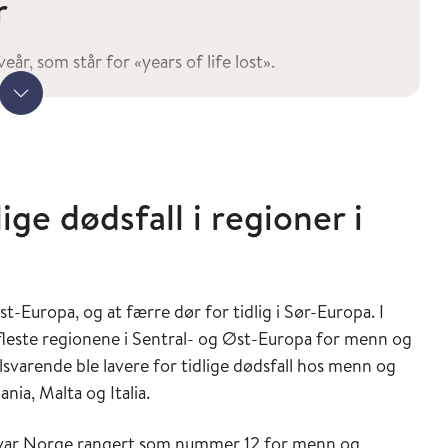
r
r, som står for «years of life lost».
s alder ved død og standardisert forventet
Vis mer
lighet i en befolkning.
rsfordelingen av dødsfall.
ige dødsfall i regioner i
gier som tar sikte på å redusere helseulikheter.
 of Disease (GBD) -studier, som muliggjør
asjoner, tidsperioder og geografiske steder.
Øst-Europa, og at færre dør for tidlig i Sør-Europa. I
e fleste regionene i Sentral- og Øst-Europa for menn og
ilsvarende ble lavere for tidlige dødsfall hos menn og
nia, Malta og Italia.
var Norge rangert som nummer 12 for menn og