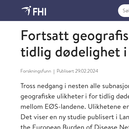
Søk i
2024 - nyheter fra FHI
Fortsatt geografis
tidlig dødelighet 
Forskningsfunn
Publisert
29.02.2024
|
Tross nedgang i nesten alle subnasjo
geografiske ulikheter i for tidlig død
mellom EØS-landene. Ulikhetene er k
Det viser en ny studie publisert i La
the European Burden of Disease Net