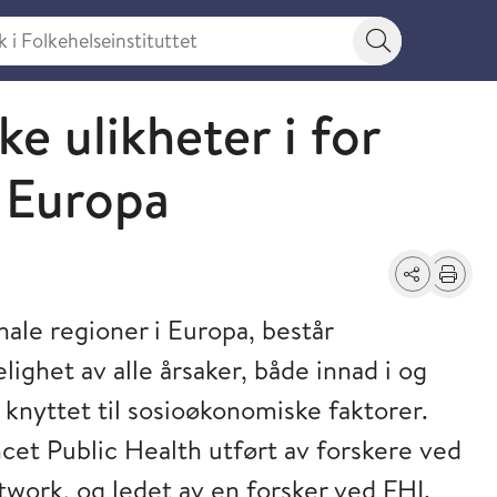
 Folkehelseinstituttet
Søkeknapp
ke ulikheter i for
i Europa
Del
Skriv ut
nale regioner i Europa, består
elighet av alle årsaker, både innad i og
nyttet til sosioøkonomiske faktorer.
ncet Public Health utført av forskere ved
work, og ledet av en forsker ved FHI.