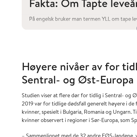
Fakta:
Om Tapte leveå
På engelsk bruker man termen YLL om tape leveå
YLL representerer gapet mellom en person
levealder.
Det kvantifiserer byrden av for tidlig døde
YLL tar hensyn til både frekvensen og alde
Høyere nivåer av for tidl
YLL Brukes til å informere politiske strate
Sentral- og Øst-Europa
YLL er en nøkkelindikator i Global Burden
sammenlignende analyser på tvers av popul
Studien viser at flere dør for tidlig i Sentral- og 
2019 var for tidlige dødsfall generelt høyere i d
kvinner, spesielt i Bulgaria, Romania og Ungarn. T
kvinner observert i regioner i Sør-Europa, som Spa
– Sammenlignet med de 32 andre EØS-landene, 