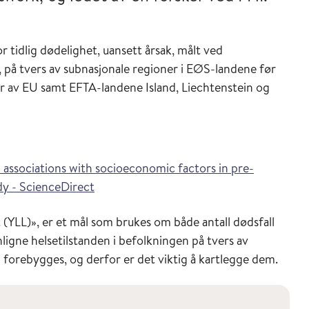
r tidlig dødelighet, uansett årsak, målt ved
r, på tvers av subnasjonale regioner i EØS-landene før
av EU samt EFTA-landene Island, Liechtenstein og
and associations with socioeconomic factors in pre-
dy - ScienceDirect
st (YLL)», er et mål som brukes om både antall dødsfall
ligne helsetilstanden i befolkningen på tvers av
an forebygges, og derfor er det viktig å kartlegge dem.