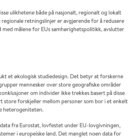
se ulikhetene både på nasjonalt, regionalt og lokalt
 regionale retningslinjer er avgjørende for å redusere
åd med målene for EUs samhørighetspolitikk, avslutter
ukt et økologisk studiedesign. Det betyr at forskerne
re grupper mennesker over store geografiske områder
 konklusjoner om individer ikke trekkes basert på disse
 store forskjeller mellom personer som bor i et enkelt
ne heterogeniteten.
ata fra Eurostat, lovfestet under EU-lovgivningen,
ystemer i europeiske land. Det manglet noen data for