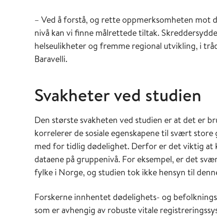
– Ved å forstå, og rette oppmerksomheten mot dis
nivå kan vi finne målrettede tiltak. Skreddersydde
helseulikheter og fremme regional utvikling, i tr
Baravelli.
Svakheter ved studien
Den største svakheten ved studien er at det er br
korrelerer de sosiale egenskapene til svært sto
med for tidlig dødelighet. Derfor er det viktig at
dataene på gruppenivå. For eksempel, er det svært
fylke i Norge, og studien tok ikke hensyn til den
Forskerne innhentet dødelighets- og befolkningsd
som er avhengig av robuste vitale registreringss