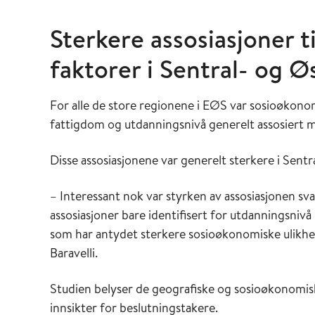
Sterkere assosiasjoner 
faktorer i Sentral- og 
For alle de store regionene i EØS var sosioøkono
fattigdom og utdanningsnivå generelt assosiert med
Disse assosiasjonene var generelt sterkere i Sent
– Interessant nok var styrken av assosiasjonen s
assosiasjoner bare identifisert for utdanningsnivå 
som har antydet sterkere sosioøkonomiske ulikhet
Baravelli.
Studien belyser de geografiske og sosioøkonomiske 
innsikter for beslutningstakere.