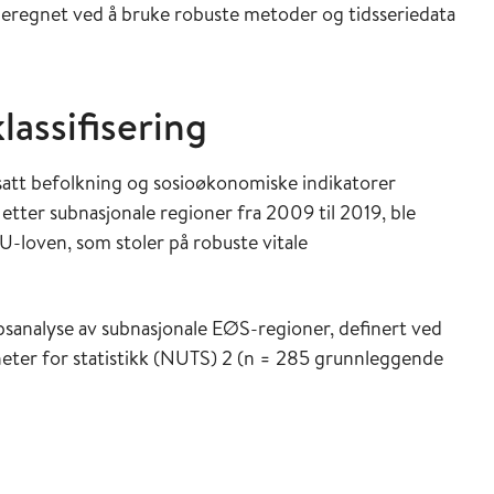
 beregnet ved å bruke robuste metoder og tidsseriedata
assifisering
satt befolkning og sosioøkonomiske indikatorer
 etter subnasjonale regioner fra 2009 til 2019, ble
EU-loven, som stoler på robuste vitale
psanalyse av subnasjonale EØS-regioner, definert ved
heter for statistikk (NUTS) 2 (n = 285 grunnleggende