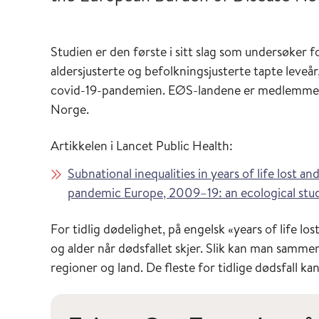
Studien er den første i sitt slag som undersøker fo
aldersjusterte og befolkningsjusterte tapte leveå
covid-19-pandemien. EØS-landene er medlemmer 
Norge.
Artikkelen i Lancet Public Health:
Subnational inequalities in years of life lost 
pandemic Europe, 2009–19: an ecological stu
For tidlig dødelighet, på engelsk «years of life lo
og alder når dødsfallet skjer. Slik kan man sammen
regioner og land. De fleste for tidlige dødsfall k