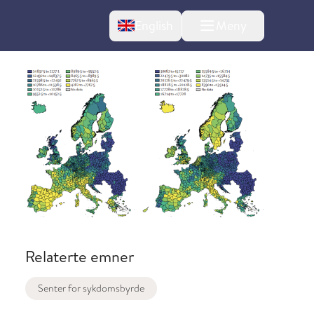
Change language
English
Meny
Relaterte emner
Senter for sykdomsbyrde