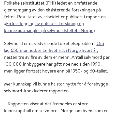
Folkehelseinstituttet (FHI) ledet en omfattende
gjennomgang av den eksisterende forskningen på
feltet. Resultatet av arbeidet er publisert i rapporten
«
En kartlegging av publisert forskning og
kunnskapsmangler på selvmordsfeltet i Norge
».
Selvmord er et vedvarende folkehelseproblem.
Om
lag 650 mennesker tar livet sitt i Norge hvert år
,
nesten tre av fire av dem er menn. Antall selvmord per
100 000 innbyggere har gått noe ned siden 1990,
men ligger fortsatt høyere enn på 1950- og 60-tallet.
Mer kunnskap vil kunne ha stor nytte for å forebygge
selvmord, konkluderer rapporten.
– Rapporten viser at det fremdeles er store
kunnskapshull om selvmord i Norge, om hvem som er