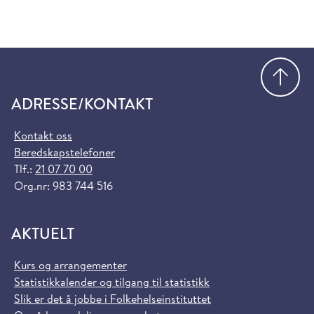
Gå
ADRESSE/KONTAKT
Kontakt oss
Beredskapstelefoner
Tlf.:
21 07 70 00
Org.nr: 983 744 516
AKTUELT
Kurs og arrangementer
Statistikkalender og tilgang til statistikk
Slik er det å jobbe i Folkehelseinstituttet