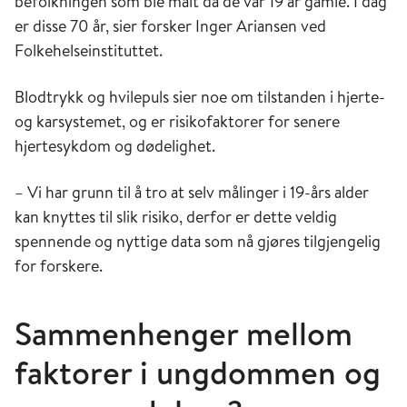
befolkningen som ble målt da de var 19 år gamle. I dag
er disse 70 år, sier forsker Inger Ariansen ved
Folkehelseinstituttet.
Blodtrykk og hvilepuls sier noe om tilstanden i hjerte-
og karsystemet, og er risikofaktorer for senere
hjertesykdom og dødelighet.
– Vi har grunn til å tro at selv målinger i 19-års alder
kan knyttes til slik risiko, derfor er dette veldig
spennende og nyttige data som nå gjøres tilgjengelig
for forskere.
Sammenhenger mellom
faktorer i ungdommen og