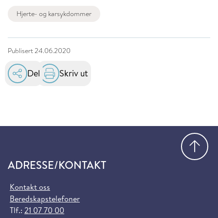
Hjerte- og karsykdommer
Publisert
24.06.2020
Del
Skriv ut
Gå
ADRESSE/KONTAKT
Kontakt oss
Beredskapstelefoner
Tlf.:
21 07 70 00