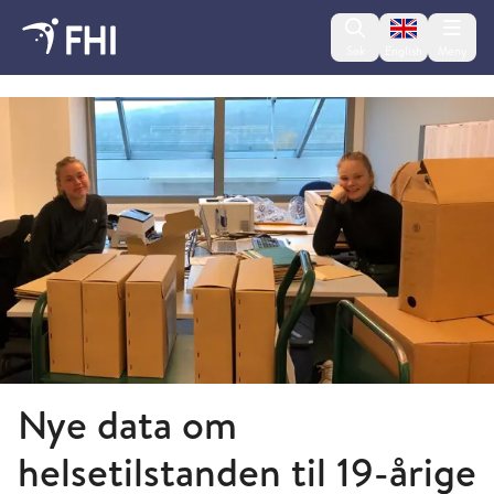
Change lan
Søk
English
Meny
2020 - nyheter fra FHI
Nye data om
helsetilstanden til 19-årige