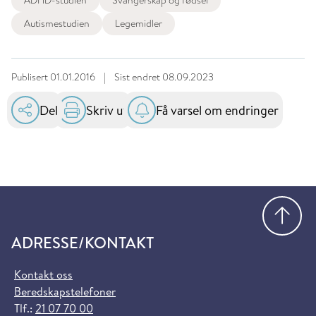
ADHD-studien
Svangerskap og fødsel
Autismestudien
Legemidler
Publisert
01.01.2016
|
Sist endret
08.09.2023
Del
Skriv ut
Få varsel om endringer
Gå
ADRESSE/KONTAKT
Kontakt oss
Beredskapstelefoner
Tlf.:
21 07 70 00