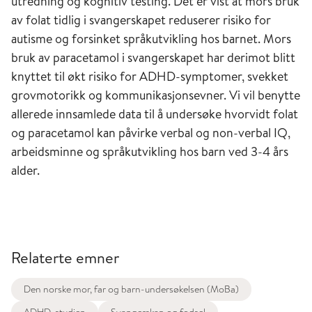
utredning og kognitiv testing. Det er vist at mors bruk
av folat tidlig i svangerskapet reduserer risiko for
autisme og forsinket språkutvikling hos barnet. Mors
bruk av paracetamol i svangerskapet har derimot blitt
knyttet til økt risiko for ADHD-symptomer, svekket
grovmotorikk og kommunikasjonsevner. Vi vil benytte
allerede innsamlede data til å undersøke hvorvidt folat
og paracetamol kan påvirke verbal og non-verbal IQ,
arbeidsminne og språkutvikling hos barn ved 3-4 års
alder.
Relaterte emner
Den norske mor, far og barn-undersøkelsen (MoBa)