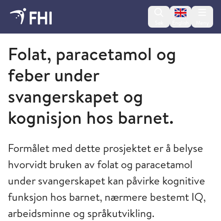
Change lan
Søk
English
Meny
Folkehelseinstituttet
Folat, paracetamol og
feber under
svangerskapet og
kognisjon hos barnet.
Formålet med dette prosjektet er å belyse
hvorvidt bruken av folat og paracetamol
under svangerskapet kan påvirke kognitive
funksjon hos barnet, nærmere bestemt IQ,
arbeidsminne og språkutvikling.