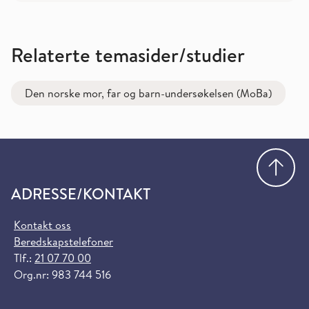
Relaterte temasider/studier
Den norske mor, far og barn-undersøkelsen (MoBa)
Gå
ADRESSE/KONTAKT
Kontakt oss
Beredskapstelefoner
Tlf.:
21 07 70 00
Org.nr: 983 744 516