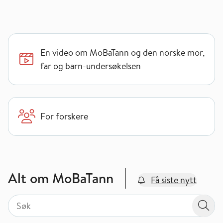
En video om MoBaTann og den norske mor,
far og barn-undersøkelsen
For forskere
Alt om MoBaTann
Få siste nytt
Søk på valgt sidetype i tema / område
Søk på valgt sidetype i tema / område
Søk