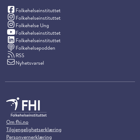
(Facebook)
Folkehelseinstituttet
(Instagram)
Folkehelseinstituttet
(Instagram)
Folkehelse Ung
(YouTube)
Folkehelseinstituttet
(LinkedIn)
Folkehelseinstituttet
Folkehelsepodden
RSS
Nyhetsvarsel
Om fhi.no
Tilgjengelighetserklæring
Personvernerklæring