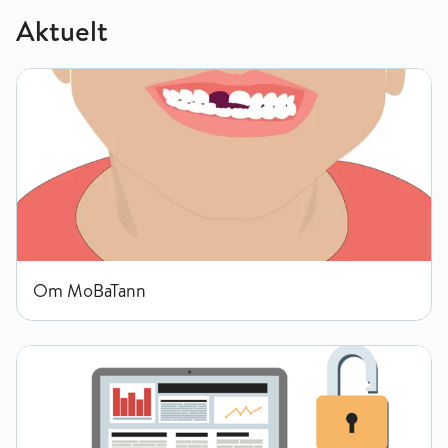
Aktuelt
Om MoBaTann
Om MoBaTann
Slik behandles personopplysningene dine