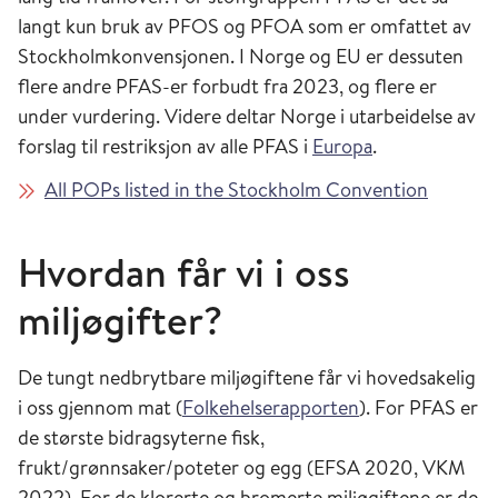
langt kun bruk av PFOS og PFOA som er omfattet av
Stockholmkonvensjonen. I Norge og EU er dessuten
flere andre PFAS-er forbudt fra 2023, og flere er
under vurdering. Videre deltar Norge i utarbeidelse av
forslag til restriksjon av alle PFAS i
Europa
.
All POPs listed in the Stockholm Convention
Hvordan får vi i oss
miljøgifter?
De tungt nedbrytbare miljøgiftene får vi hovedsakelig
i oss gjennom mat (
Folkehelserapporten
). For PFAS er
de største bidragsyterne fisk,
frukt/grønnsaker/poteter og egg (EFSA 2020, VKM
2022). For de klorerte og bromerte miljøgiftene er de