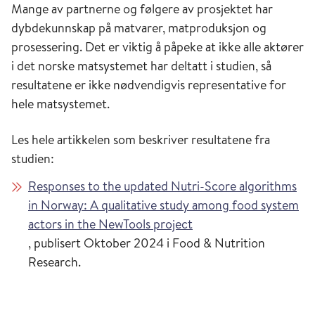
Mange av partnerne og følgere av prosjektet har
dybdekunnskap på matvarer, matproduksjon og
prosessering. Det er viktig å påpeke at ikke alle aktører
i det norske matsystemet har deltatt i studien, så
resultatene er ikke nødvendigvis representative for
hele matsystemet.
Les hele
artikkelen
som
beskriver
resultatene
fra
studien
:
Responses to the updated Nutri-Score algorithms
in Norway: A qualitative study among food system
actors in the
NewTools
project
,
publisert
Oktober
2024
i
Food & Nutrition
Research
.