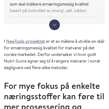
som skal indikere ernæringsmessig kvalitet
basert på innholdet av energi, salt, sukker,
mettet fett, protein, fiber og frukt/grønnsaker i
matvaren. Nutri-Score brukes i flere europeiske
land som grunnlag for en merkeordning som
angir matvarenes ernæringsmessige kvalitet på
I
NewTools-prosjektet
er et av målene å utvikle en skår
en skala fra A/mørk grønn til E/dyp oransje, og
for ernæringsmessig kvalitet for matvarer på det
finnes også på noen importerte matvarer i
norske markedet. Derfor undersøker vi hvor godt
Norge.
Nutri-Score egner seg til å rangere matvarer i norsk
Det arbeides med å innføre en felles ordning for
dagligvare ved flere ulike metoder.
ernæringsmerking i Europa, og Nutri-Score er
en aktuell kandidat, men flere land har pekt på
For mye fokus på enkelte
utfordringer i rangeringen av matvarer og
skåren er derfor omdiskutert.
næringsstoffer kan føre til
mer prosessering og