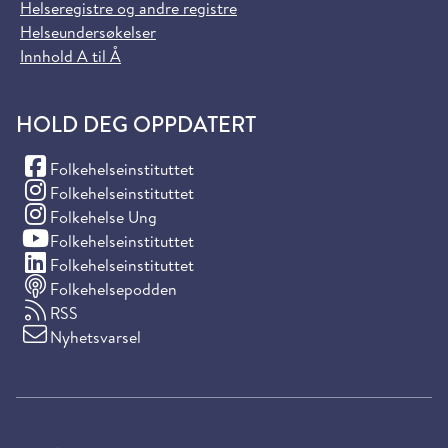
Helseregistre og andre registre
Helseundersøkelser
Innhold A til Å
HOLD DEG OPPDATERT
(Facebook)
Folkehelseinstituttet
(Instagram)
Folkehelseinstituttet
(Instagram)
Folkehelse Ung
(YouTube)
Folkehelseinstituttet
(LinkedIn)
Folkehelseinstituttet
Folkehelsepodden
RSS
Nyhetsvarsel