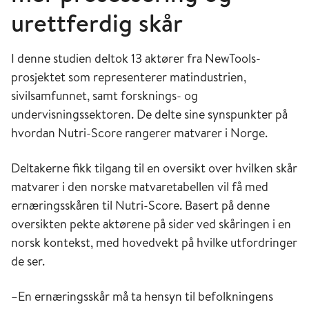
urettferdig skår
I denne studien deltok 13 aktører fra NewTools-
prosjektet som representerer matindustrien,
sivilsamfunnet, samt forsknings- og
undervisningssektoren. De delte sine synspunkter på
hvordan Nutri-Score rangerer matvarer i Norge.
Nutri-Score er en merkeordning for matvarer.
Skalaen går fra en mørkegrønn A på de sunnere
matvarene, til en mørkerød E på matvarer som ikke
Deltakerne fikk tilgang til en oversikt over hvilken skår
er så sunne Colourbox
matvarer i den norske matvaretabellen vil få med
ernæringsskåren til Nutri-Score. Basert på denne
oversikten pekte aktørene på sider ved skåringen i en
norsk kontekst, med hovedvekt på hvilke utfordringer
de ser.
–En ernæringsskår må ta hensyn til befolkningens