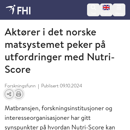
Change lan
Søk
English
Meny
Meldinger fra FHI
Aktører i det norske
matsystemet peker på
utfordringer med Nutri-
Score
Forskningsfunn
Publisert
09.10.2024
|
Del
Skriv ut
Matbransjen, forskningsinstitusjoner og
interesseorganisasjoner har gitt
synspunkter på hvordan Nutri-Score kan