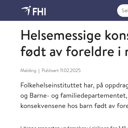
Søk i
Meldinger fra FHI
Helsemessige kon
født av foreldre i
Melding
Publisert
11.02.2025
|
Folkehelseinstituttet har, på oppdr
og Barne- og familiedepartementet,
konsekvensene hos barn født av forel