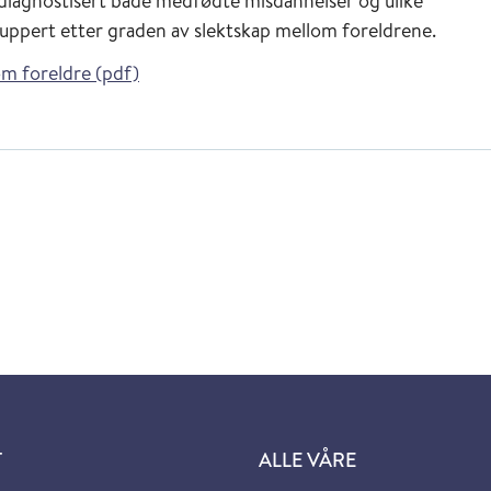
å diagnostisert både medfødte misdannelser og ulike
uppert etter graden av slektskap mellom foreldrene.
m foreldre (pdf)
T
ALLE VÅRE