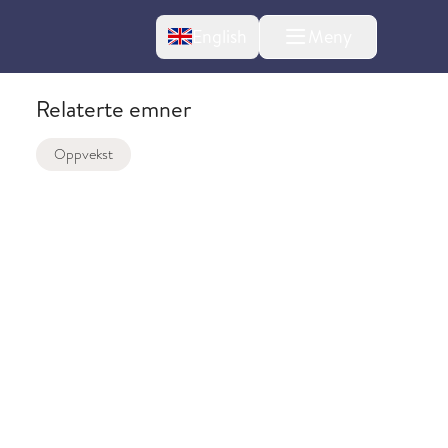
Change language
English
Meny
Relaterte emner
Oppvekst