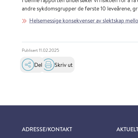
I denne rapporten undersøker vi risikoen for å f
andre sykdomsgrupper de første 10 leveårene, gr
Helsemessige konsekvenser av slektskap mello
Publisert
11.02.2025
Del
Skriv ut
ADRESSE/KONTAKT
AKTUEL