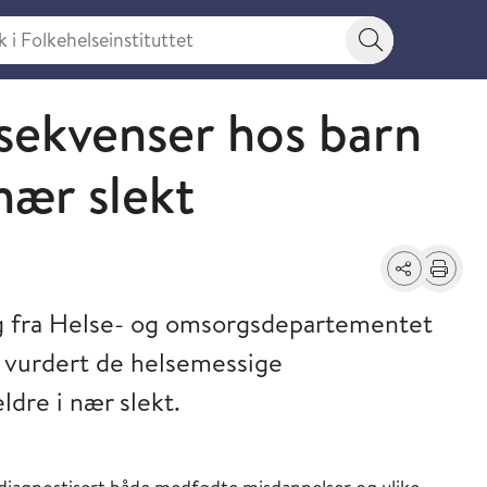
 Folkehelseinstituttet
Søkeknapp
sekvenser hos barn
 nær slekt
Del
Skriv ut
ag fra Helse- og omsorgsdepartementet
 vurdert de helsemessige
dre i nær slekt.