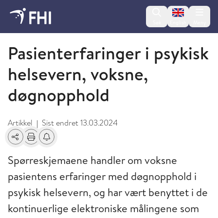
Change lan
Søk
English
Meny
Spørreskjemabanken
Pasienterfaringer i psykisk
helsevern, voksne,
døgnopphold
Artikkel
Sist endret
13.03.2024
|
Del
Skriv ut
Få varsel om endringer
Spørreskjemaene handler om voksne
pasientens erfaringer med døgnopphold i
psykisk helsevern, og har vært benyttet i de
kontinuerlige elektroniske målingene som