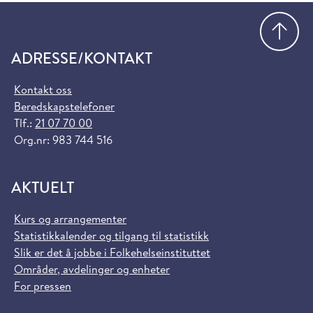
Gå
ADRESSE/KONTAKT
Kontakt oss
Beredskapstelefoner
Tlf.:
21 07 70 00
Org.nr: 983 744 516
AKTUELT
Kurs og arrangementer
Statistikkalender og tilgang til statistikk
Slik er det å jobbe i Folkehelseinstituttet
Områder, avdelinger og enheter
For pressen