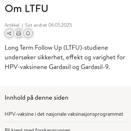
Om LTFU
Artikkel
Sist endret
06.05.2025
|
Del
Skriv ut
Få varsel om endringer
Long Term Follow Up (LTFU)-studiene
undersøker sikkerhet, effekt og varighet for
HPV-vaksinene Gardasil og Gardasil-9.
Innhold på denne siden
HPV-vaksine i det nasjonale vaksinasjonsprogrammet
Bli kjent med forskergruppen