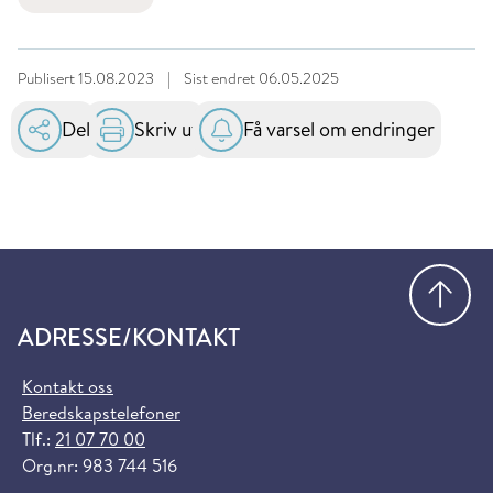
Publisert
15.08.2023
|
Sist endret
06.05.2025
Del
Skriv ut
Få varsel om endringer
Gå
ADRESSE/KONTAKT
Kontakt oss
Beredskapstelefoner
Tlf.:
21 07 70 00
Org.nr: 983 744 516