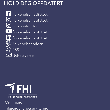
HOLD DEG OPPDATERT
(Facebook)
Folkehelseinstituttet
(Instagram)
Folkehelseinstituttet
(Instagram)
Folkehelse Ung
(YouTube)
Folkehelseinstituttet
(LinkedIn)
Folkehelseinstituttet
Folkehelsepodden
RSS
Nyhetsvarsel
Om fhi.no
Tilgjengelighetserklæring