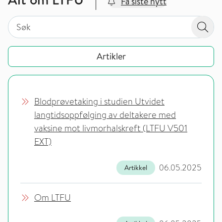
Få siste nytt
Søk på valgt sidetype i tema / område
Søk på valgt sidetype i tema / område
Søk
Artikler
Blodprøvetaking i studien Utvidet
langtidsoppfølging av deltakere med
vaksine mot livmorhalskreft (LTFU V501
EXT)
06.05.2025
Artikkel
Om LTFU