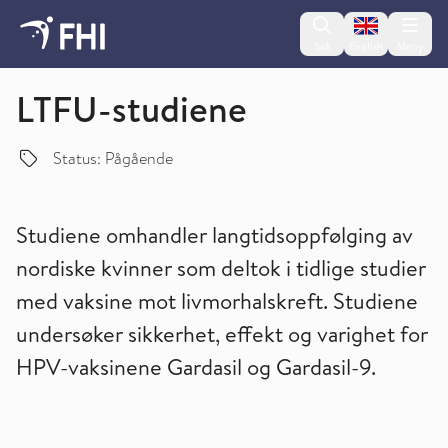
Change lan
Søk
English
Meny
Studier om kreft
LTFU-studiene
Status: Pågående
Studiene omhandler langtidsoppfølging av
nordiske kvinner som deltok i tidlige studier
med vaksine mot livmorhalskreft. Studiene
undersøker sikkerhet, effekt og varighet for
HPV-vaksinene Gardasil og Gardasil-9.