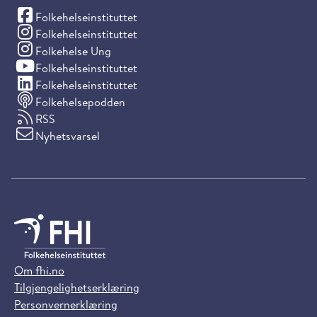
(Facebook)
Folkehelseinstituttet
(Instagram)
Folkehelseinstituttet
(Instagram)
Folkehelse Ung
(YouTube)
Folkehelseinstituttet
(LinkedIn)
Folkehelseinstituttet
Folkehelsepodden
RSS
Nyhetsvarsel
Om fhi.no
Tilgjengelighetserklæring
Personvernerklæring