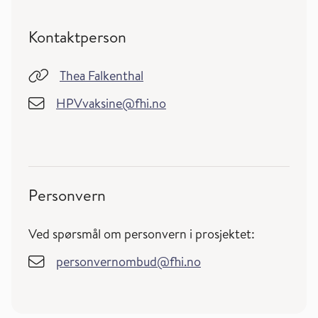
Kontaktperson
Thea Falkenthal
HPVvaksine@fhi.no
Personvern
Ved spørsmål om personvern i prosjektet:
personvernombud@fhi.no