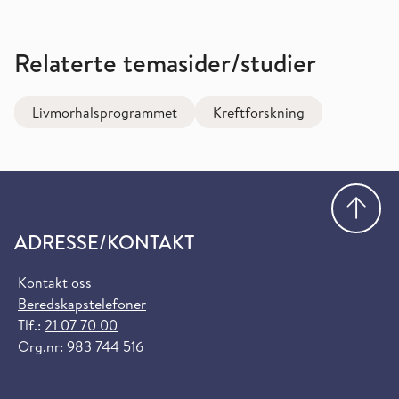
Relaterte temasider/studier
Livmorhalsprogrammet
Kreftforskning
Gå
ADRESSE/KONTAKT
Kontakt oss
Beredskapstelefoner
Tlf.:
21 07 70 00
Org.nr: 983 744 516