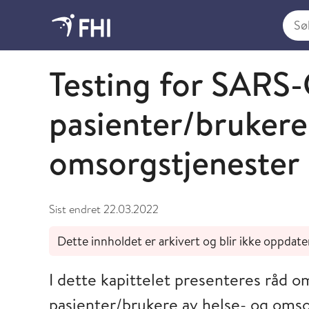
Søk i
Koronavirusveilederen - arkiverte artikler
Testing for SARS-
pasienter/brukere 
omsorgstjenester
Sist endret
22.03.2022
Dette innholdet er arkivert og blir ikke oppdate
I dette kapittelet presenteres råd 
pasienter/brukere av helse- og omso