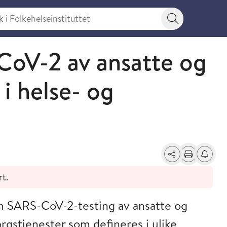
 Folkehelseinstituttet
Søkeknapp
CoV-2 av ansatte og
i helse- og
Del
Skriv ut
Få varse
rt.
om SARS-CoV-2-testing av ansatte og
rgstjenester som defineres i ulike