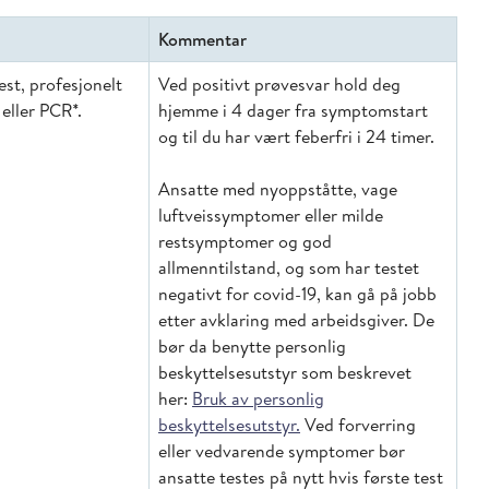
Kommentar
est, profesjonelt
Ved positivt prøvesvar hold deg
 eller PCR*.
hjemme i 4 dager fra symptomstart
og til du har vært feberfri i 24 timer.
Ansatte med nyoppståtte, vage
luftveissymptomer eller milde
restsymptomer og god
allmenntilstand, og som har testet
negativt for covid-19, kan gå på jobb
etter avklaring med arbeidsgiver. De
bør da benytte personlig
beskyttelsesutstyr som beskrevet
her:
Bruk av personlig
beskyttelsesutstyr.
Ved forverring
eller vedvarende symptomer bør
ansatte testes på nytt hvis første test