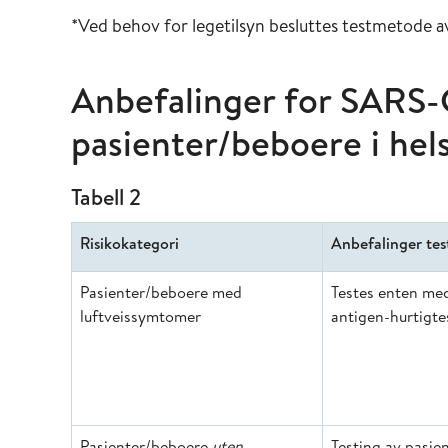
*Ved behov for legetilsyn besluttes testmetode av
Anbefalinger for SARS-
pasienter/beboere i hel
Tabell 2
Risikokategori
Anbefalinger tes
Pasienter/beboere med
Testes enten med
luftveissymtomer
antigen-hurtigtes
Pasienter/beboere
uten
Testing av pasien