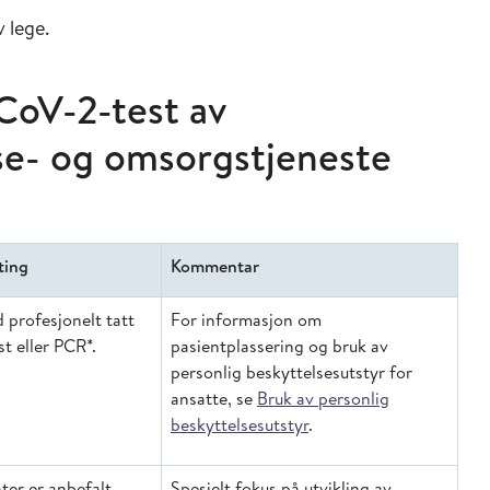
 lege.
CoV-2-test av
se- og omsorgstjeneste
ting
Kommentar
 profesjonelt tatt
For informasjon om
t eller PCR*.
pasientplassering og bruk av
personlig beskyttelsesutstyr for
ansatte, se
Bruk av personlig
beskyttelsesutstyr
.
ter er anbefalt,
Spesielt fokus på utvikling av