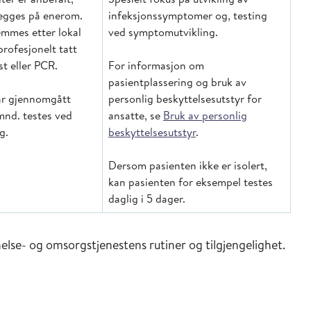
legges på enerom.
infeksjonssymptomer og, testing
mmes etter lokal
ved symptomutvikling.
profesjonelt tatt
st eller PCR.
For informasjon om
pasientplassering og bruk av
ar gjennomgått
personlig beskyttelsesutstyr for
 mnd. testes ved
ansatte, se
Bruk av personlig
g.
beskyttelsesutstyr
.
Dersom pasienten ikke er isolert,
kan pasienten for eksempel testes
daglig i 5 dager.
lse- og omsorgstjenestens rutiner og tilgjengelighet.