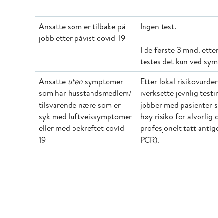
Ansatte som er tilbake på
Ingen test.
jobb etter påvist covid-19
I de første 3 mnd. ette
testes det kun ved sy
Ansatte
uten
symptomer
Etter lokal risikovurde
som har husstandsmedlem/
iverksette jevnlig test
tilsvarende nære som er
jobber med pasienter s
syk med luftveissymptomer
høy risiko for alvorlig 
eller med bekreftet covid-
profesjonelt tatt antig
19
PCR).