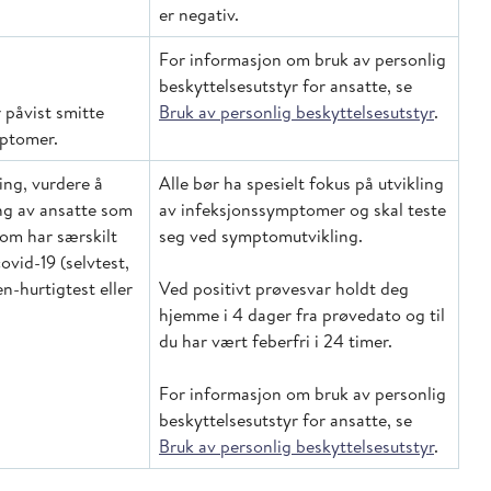
er negativ.
For informasjon om bruk av personlig
beskyttelsesutstyr for ansatte, se
r påvist smitte
Bruk av personlig beskyttelsesutstyr
.
mptomer.
ring, vurdere å
Alle bør ha spesielt fokus på utvikling
ing av ansatte som
av infeksjonssymptomer og skal teste
om har særskilt
seg ved symptomutvikling.
covid-19 (selvtest,
en-hurtigtest eller
Ved positivt prøvesvar holdt deg
hjemme i 4 dager fra prøvedato og til
du har vært feberfri i 24 timer.
For informasjon om bruk av personlig
beskyttelsesutstyr for ansatte, se
Bruk av personlig beskyttelsesutstyr
.