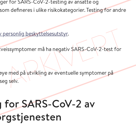
inger for SARS-CoV-2-testing av ansatte og
om defineres i ulike risikokategorier. Testing for andre
v personlig beskyttelsesutstyr
.
luftveissymptomer må ha negativ SARS-CoV-2-test for
nøye med på utvikling av eventuelle symptomer på
seg selv.
g for SARS-CoV-2 av
orgstjenesten