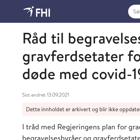
Søk i
Koronavirusveilederen - arkiverte artikler
Råd til begravels
gravferdsetater f
døde med covid-19
Sist endret
13.09.2021
Dette innholdet er arkivert og blir ikke oppdate
I tråd med Regjeringens plan for gr
begravelsesbyråer og gravferdsetater