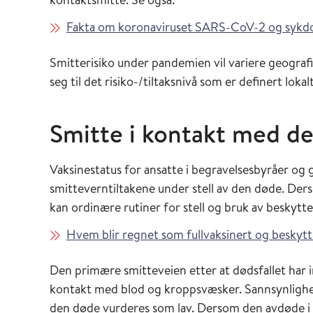
Fakta om koronaviruset SARS-CoV-2 og syk
Smitterisiko under pandemien vil variere geograf
seg til det risiko-/tiltaksnivå som er definert lokalt
Smitte i kontakt med d
Vaksinestatus for ansatte i begravelsesbyråer og 
smitteverntiltakene under stell av den døde. Derso
kan ordinære rutiner for stell og bruk av beskytte
Hvem blir regnet som fullvaksinert og beskyt
Den primære smitteveien etter at dødsfallet har i
kontakt med blod og kroppsvæsker. Sannsynlig
den døde vurderes som lav. Dersom den avdøde i t