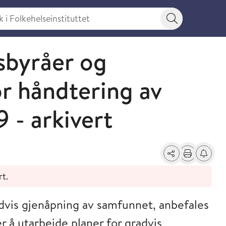
 Folkehelseinstituttet
Søkeknapp
esbyråer og
or håndtering av
 - arkivert
Del
Skriv ut
Få varse
rt.
advis gjenåpning av samfunnet, anbefales
 å utarbeide planer for gradvis