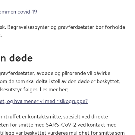
dommen covid-19
isk. Begravelsesbyråer og gravferdsetater bør forholde
.
en døde
gravferdsetater, avdøde og pårørende vil påvirke
m de som skal delta i stell av den døde er beskyttet,
lsesutstyr følges. Les mer her;
tet, og hva mener vi med risikogruppe?
nntruffet er kontaktsmitte, spesielt ved direkte
heten for smitte med SARS-CoV-2 ved kontakt med
illegg var beskyttet vurderes mulighet for smitte som