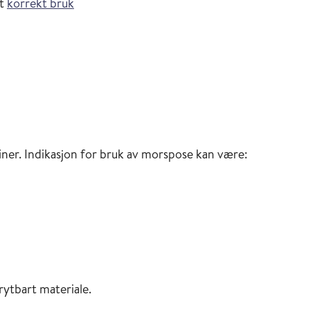
rt
korrekt bruk
iner. Indikasjon for bruk av morspose kan være:
ytbart materiale.