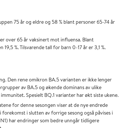
uppen 75 år og eldre og 58 % blant personer 65-74 år
r over 65 år vaksinert mot influensa. Blant
19,5 %. Tilsvarende tall for barn 0-17 år er 3,1 %.
ng. Den rene omikron BA.5 varianten er ikke lenger
ergrupper av BA.5 og økende dominans av ulike
 immunitet. Spesielt BQ.1 varianter har økt siste ukene.
tatene for denne sesongen viser at de nye endrede
forekomst i slutten av forrige sesong også påvises i
1N1) har endringer som bedre unngår tidligere