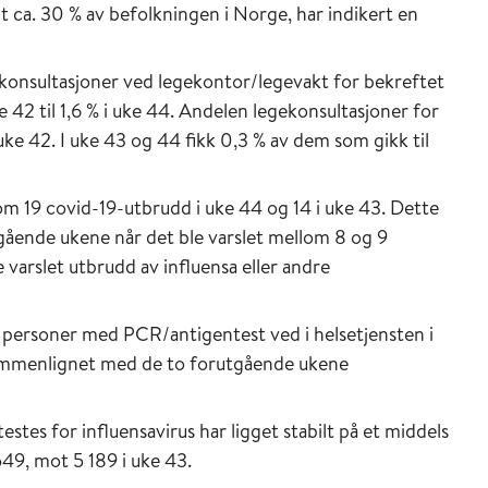
a. 30 % av befolkningen i Norge, har indikert en
konsultasjoner ved legekontor/legevakt for bekreftet
 42 til 1,6 % i uke 44. Andelen legekonsultasjoner for
 uke 42. I uke 43 og 44 fikk 0,3 % av dem som gikk til
 om 19 covid-19-utbrudd i uke 44 og 14 i uke 43. Dette
ående ukene når det ble varslet mellom 8 og 9
 varslet utbrudd av influensa eller andre
re personer med PCR/antigentest ved i helsetjensten i
sammenlignet med de to forutgående ukene
estes for influensavirus har ligget stabilt på et middels
549, mot 5 189 i uke 43.