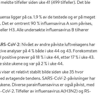
 meldte tilfeller siden uke 41 (499 tilfeller). Det ble
luensa ligger på ca. 1.9 % av de testede og er på meget
. Det er omtrent 90 % influensavirus A som påvises,
ller H3. Alle undersøkte influensavirus B tilhører
SARS-CoV-2
: Nivået av andre påviste luftveisagens har
itive analyser på 4 % både i uke 44 og 43. Forekomsten
 positive prøver på 18 % i uke 44, etter 17 % i uke 43.
siste ukene og var på 2 % i uke 44.
s
viser et relativt stabilt bilde siden uke 35 hvor
e, med avtagende tendens. SARS-CoV-2-påvisninger har
 ukene. Diverse parainfluensavirus er også påvist, med
CoV-2. Tilfeller av influensavirus A(H3N2) og RS-