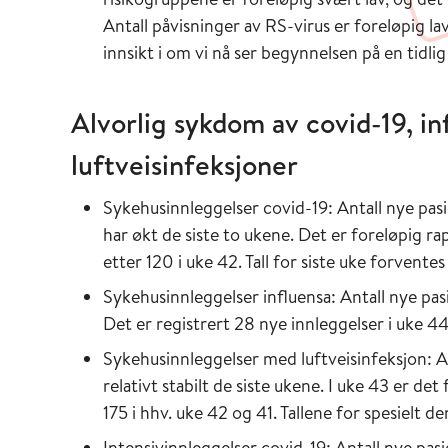
Antall påvisninger av RS-virus er foreløpig la
innsikt i om vi nå ser begynnelsen på en tidli
Alvorlig sykdom av covid-19, in
luftveisinfeksjoner
Sykehusinnleggelser covid-19: Antall nye pas
har økt de siste to ukene. Det er foreløpig r
etter 120 i uke 42. Tall for siste uke forventes
Sykehusinnleggelser influensa: Antall nye pas
Det er registrert 28 nye innleggelser i uke 44
Sykehusinnleggelser med luftveisinfeksjon: A
relativt stabilt de siste ukene. I uke 43 er det 
175 i hhv. uke 42 og 41. Tallene for spesielt d
Intensivinnleggelser covid-19: Antall nye pasie