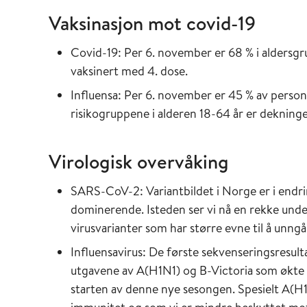
Vaksinasjon mot covid-19
Covid-19: Per 6. november er 68 % i aldersgr
vaksinert med 4. dose.
Influensa: Per 6. november er 45 % av persone
risikogruppene i alderen 18-64 år er dekningen 
Virologisk overvåking
SARS-CoV-2: Variantbildet i Norge er i endri
dominerende. Isteden ser vi nå en rekke und
virusvarianter som har større evne til å unngå
Influensavirus: De første sekvenseringsresul
utgavene av A(H1N1) og B-Victoria som økte i 
starten av denne nye sesongen. Spesielt A(H