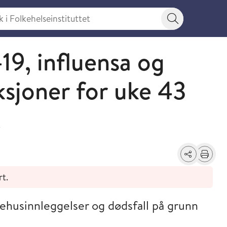
 Folkehelseinstituttet
Søkeknapp
19, influensa og
ksjoner for uke 43
t
Del
Skriv ut
rt.
ehusinnleggelser og dødsfall på grunn