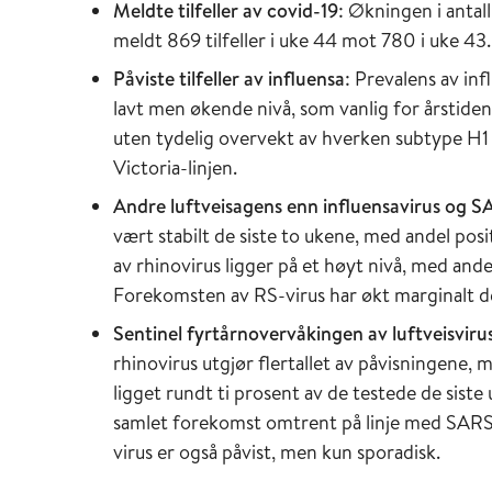
Meldte tilfeller av covid-19
: Økningen i antall
meldt 869 tilfeller i uke 44 mot 780 i uke 43.
Påviste tilfeller av influensa
: Prevalens av inf
lavt men økende nivå, som vanlig for årstiden
uten tydelig overvekt av hverken subtype H1 e
Victoria-linjen.
Andre luftveisagens enn influensavirus og 
vært stabilt de siste to ukene, med andel pos
av rhinovirus ligger på et høyt nivå, med andel
Forekomsten av RS-virus har økt marginalt de 
Sentinel fyrtårnovervåkingen av luftveisviru
rhinovirus utgjør flertallet av påvisningen
ligget rundt ti prosent av de testede de siste
samlet forekomst omtrent på linje med SARS-
virus er også påvist, men kun sporadisk.