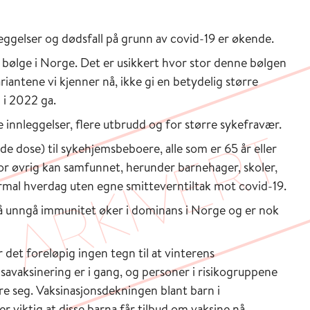
ggelser og dødsfall på grunn av covid-19 er økende.
 bølge i Norge. Det er usikkert hvor stor denne bølgen
ariantene vi kjenner nå, ikke gi en betydelig større
i 2022 ga.
 innleggelser, flere utbrudd og for større sykefravær.
e dose) til sykehjemsbeboere, alle som er 65 år eller
For øvrig kan samfunnet, herunder barnehager, skoler,
rmal hverdag uten egne smitteverntiltak mot covid-19.
å unngå immunitet øker i dominans i Norge og er nok
er det foreløpig ingen tegn til at vinterens
savaksinering er i gang, og personer i risikogruppene
re seg. Vaksinasjonsdekningen blant barn i
r viktig at disse barna får tilbud om vaksine nå.