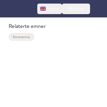
Change language
English
Meny
Relaterte emner
Koronavirus