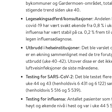
bykommuner og Gardermoen-området, totalt c
stigende trend siden uke 40.
Legesøkingsadferd/konsultasjoner
: Andelen 
covid-19 har vært svakt økende fra 0,8 % i uke
influensa har vært stabil på ca. 0,2 % frem til
legen influensadiagnose.
Utbrudd i helseinstitusjoner
: Det ble varslet
er en økning sammenlignet med de tre forutg
utbrudd (uke 40-42). Utover disse er det ikke
luftveisinfeksjoner de siste månedene.
Testing for SARS-CoV-2
: Det ble testet fle
uke 44 og 43 (henholdsvis 6 431 og 6 122) 
(henholdsvis 5 516 og 5 539).
Testing for influensa
: Antallet pasienter som t
høyt og økende nivå i høst og var i uke 44 5 