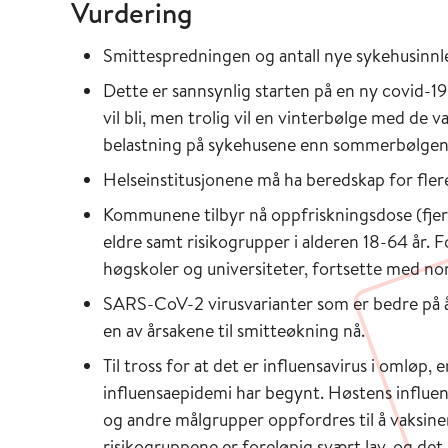
Vurdering
Smittespredningen og antall nye sykehusinnle
Dette er sannsynlig starten på en ny covid-19
vil bli, men trolig vil en vinterbølge med de v
belastning på sykehusene enn sommerbølgen 
Helseinstitusjonene må ha beredskap for flere
Kommunene tilbyr nå oppfriskningsdose (fjerd
eldre samt risikogrupper i alderen 18-64 år. 
høgskoler og universiteter, fortsette med no
SARS-CoV-2 virusvarianter som er bedre på 
en av årsakene til smitteøkning nå.
Til tross for at det er influensavirus i omløp, 
influensaepidemi har begynt. Høstens influen
og andre målgrupper oppfordres til å vaksine
risikogruppene er foreløpig svært lav, og det e