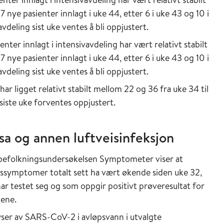
 nye pasienter innlagt i uke 44, etter 6 i uke 43 og 10 i
avdeling sist uke ventes å bli oppjustert.
enter innlagt i intensivavdeling har vært relativt stabilt
 nye pasienter innlagt i uke 44, etter 6 i uke 43 og 10 i
avdeling sist uke ventes å bli oppjustert.
har ligget relativt stabilt mellom 22 og 36 fra uke 34 til
 siste uke forventes oppjustert.
sa og annen luftveisinfeksjon
 befolkningsundersøkelsen Symptometer viser at
essymptomer totalt sett ha vært økende siden uke 32,
har testet seg og som oppgir positivt prøveresultat for
kene.
lyser av SARS-CoV-2 i avløpsvann i utvalgte