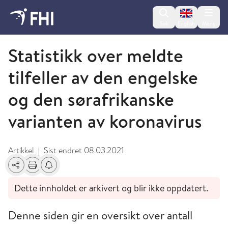
Change lan
Søk
English
Meny
Koronaviruset - arkiverte artikler
Statistikk over meldte
tilfeller av den engelske
og den sørafrikanske
varianten av koronavirus
Artikkel
Sist endret
08.03.2021
|
Del
Skriv ut
Få varsel om endringer
Dette innholdet er arkivert og blir ikke oppdatert.
Denne siden gir en oversikt over antall