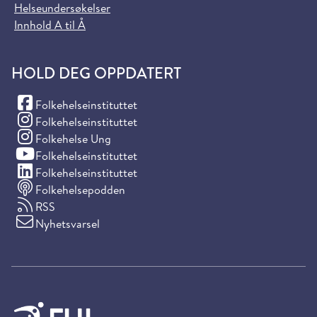
Helseundersøkelser
Innhold A til Å
HOLD DEG OPPDATERT
(Facebook)
Folkehelseinstituttet
(Instagram)
Folkehelseinstituttet
(Instagram)
Folkehelse Ung
(YouTube)
Folkehelseinstituttet
(LinkedIn)
Folkehelseinstituttet
Folkehelsepodden
RSS
Nyhetsvarsel