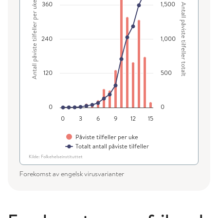
Antall påviste tilfeller per uke
360
1,500
Vis som datatabell, Diagram
Antall påviste tilfeller totalt
Diagrammet har 1 X-akse som viser categories.
Diagrammet har 2 Y-akser som viser Antall påviste tilfeller 
240
1,000
120
500
0
0
0
3
6
9
12
15
Påviste tilfeller per uke
Totalt antall påviste tilfeller
Kilde: Folkehelseinstituttet
Slutt på interaktivt diagram.
Forekomst av engelsk virusvarianter