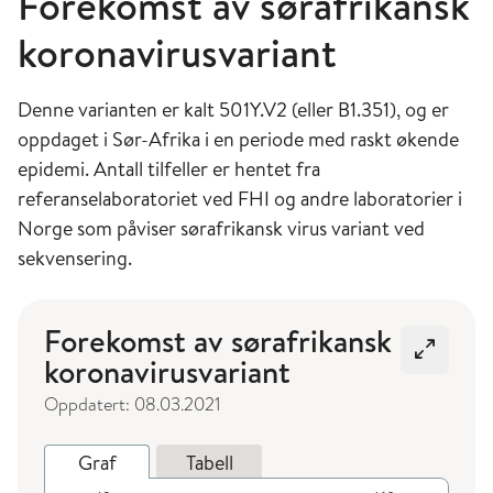
Forekomst av sørafrikansk
koronavirusvariant
Denne varianten er kalt 501Y.V2 (eller B1.351), og er
oppdaget i Sør-Afrika i en periode med raskt økende
epidemi. Antall tilfeller er hentet fra
referanselaboratoriet ved FHI og andre laboratorier i
Norge som påviser sørafrikansk virus variant ved
sekvensering.
Forekomst av sørafrikansk
Åpne i
koronavirusvariant
Oppdatert: 08.03.2021
Graf
Tabell