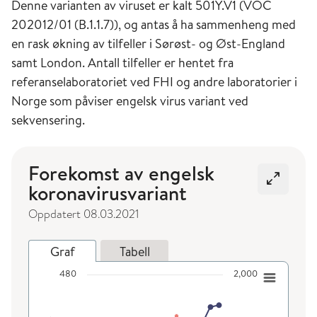
Denne varianten av viruset er kalt 501Y.V1 (VOC
202012/01 (B.1.1.7)), og antas å ha sammenheng med
en rask økning av tilfeller i Sørøst- og Øst-England
samt London. Antall tilfeller er hentet fra
referanselaboratoriet ved FHI og andre laboratorier i
Norge som påviser engelsk virus variant ved
sekvensering.
Forekomst av engelsk
Åpne i
koronavirusvariant
Oppdatert 08.03.2021
Graf
Tabell
Forekomst av engelsk koronavirusvariant
480
2,000
Kombinasjonsdiagram med 2 dataserier.
Oppdatert 08.03.2021