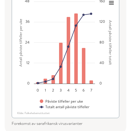
Forekomst av sørafrikansk koronavirusvariant
48
160
Kombinasjonsdiagram med 2 dataserier.
Oppdatert: 08.03.2021
Antall påviste tilfeller per uke
36
120
Vis som datatabell, Diagram
Antall påviste tilfeller totalt
Diagrammet har 1 X-akse som viser categories.
Diagrammet har 2 Y-akser som viser Antall påviste tilfeller 
24
80
12
40
0
0
0
1
2
3
4
5
6
7
Påviste tilfeller per uke
Totalt antall påviste tilfeller
Kilde: Folkehelseinstituttet
Slutt på interaktivt diagram.
Forekomst av sørafrikansk virusvarianter