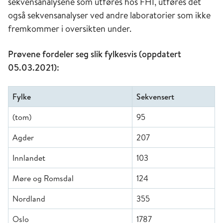
sekvensanalysene som utføres hos FHI, utføres det
også sekvensanalyser ved andre laboratorier som ikke
fremkommer i oversikten under.
Prøvene fordeler seg slik fylkesvis (oppdatert
05.03.2021):
Fylke
Sekvensert
(tom)
95
Agder
207
Innlandet
103
Møre og Romsdal
124
Nordland
355
Oslo
1787