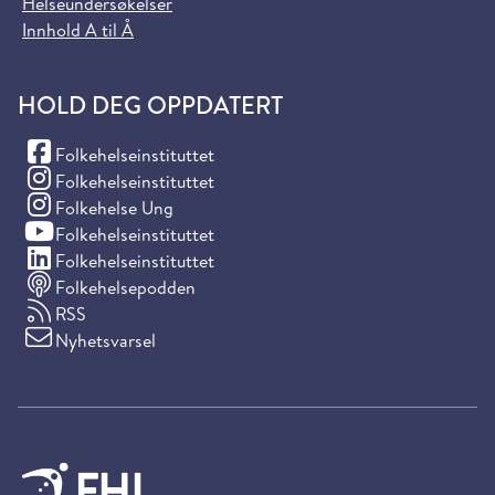
Helseundersøkelser
Innhold A til Å
HOLD DEG OPPDATERT
(Facebook)
Folkehelseinstituttet
(Instagram)
Folkehelseinstituttet
(Instagram)
Folkehelse Ung
(YouTube)
Folkehelseinstituttet
(LinkedIn)
Folkehelseinstituttet
Folkehelsepodden
RSS
Nyhetsvarsel