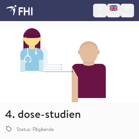
Change lan
Søk
English
Meny
Folkehelseinstituttet
4. dose-studien
Status: Pågående