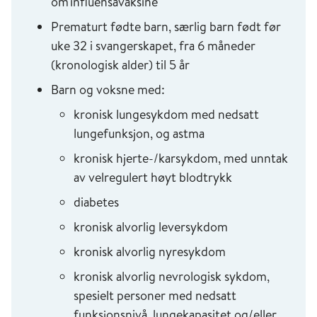
om influensavaksine
Prematurt fødte barn, særlig barn født før
uke 32 i svangerskapet, fra 6 måneder
(kronologisk alder) til 5 år
Barn og voksne med:
kronisk lungesykdom med nedsatt
lungefunksjon, og astma
kronisk hjerte-/karsykdom, med unntak
av velregulert høyt blodtrykk
diabetes
kronisk alvorlig leversykdom
kronisk alvorlig nyresykdom
kronisk alvorlig nevrologisk sykdom,
spesielt personer med nedsatt
funksjonsnivå, lungekapasitet og/eller