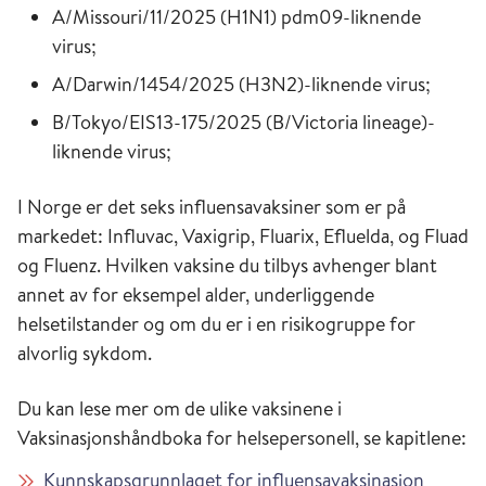
A/Missouri/11/2025 (H1N1) pdm09-liknende
virus;
A/Darwin/1454/2025 (H3N2)-liknende virus;
B/Tokyo/EIS13-175/2025 (B/Victoria lineage)-
liknende virus;
I Norge er det seks influensavaksiner som er på
markedet: Influvac, Vaxigrip, Fluarix, Efluelda, og Fluad
og Fluenz. Hvilken vaksine du tilbys avhenger blant
annet av for eksempel alder, underliggende
helsetilstander og om du er i en risikogruppe for
alvorlig sykdom.
Du kan lese mer om de ulike vaksinene i
Vaksinasjonshåndboka for helsepersonell, se kapitlene:
Kunnskapsgrunnlaget for influensavaksinasjon