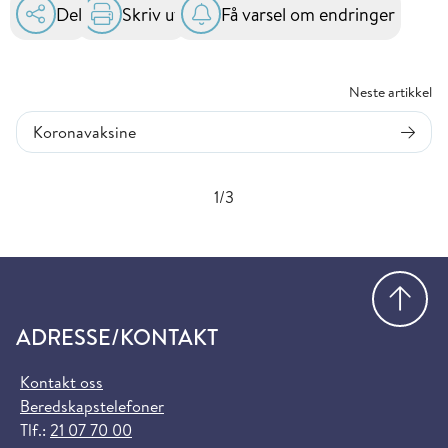
Del
Skriv ut
Få varsel om endringer
Neste artikkel
Koronavaksine
1/3
Gå
ADRESSE/KONTAKT
Kontakt oss
Beredskapstelefoner
Tlf.:
21 07 70 00