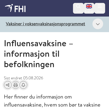
Change lan
Søk
English
Meny
Vis 
Vaksiner i voksenvaksinasjonsprogrammet
Influensavaksine –
informasjon til
befolkningen
Sist endret
05.08.2026
Del
Skriv ut
Få varsel om endringer
Her finner du informasjon om
influensavaksine, hvem som bør ta vaksine