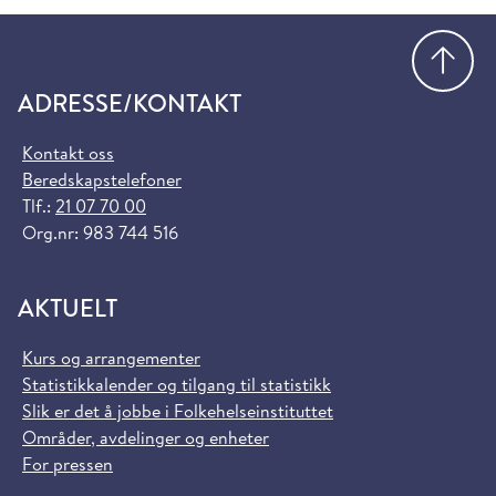
Gå
ADRESSE/KONTAKT
Kontakt oss
Beredskapstelefoner
Tlf.:
21 07 70 00
Org.nr: 983 744 516
AKTUELT
Kurs og arrangementer
Statistikkalender og tilgang til statistikk
Slik er det å jobbe i Folkehelseinstituttet
Områder, avdelinger og enheter
For pressen