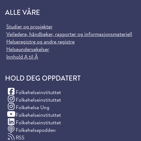
ALLE VÅRE
Studier og prosjekter
Veiledere, håndbøker, rapporter og informasjonsmateriell
Helseregistre og andre registre
Helseundersøkelser
Innhold A til Å
HOLD DEG OPPDATERT
(Facebook)
Folkehelseinstituttet
(Instagram)
Folkehelseinstituttet
(Instagram)
Folkehelse Ung
(YouTube)
Folkehelseinstituttet
(LinkedIn)
Folkehelseinstituttet
Folkehelsepodden
RSS