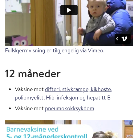
Fullskjermvisning er tilgjengelig via Vimeo.
12 måneder
Vaksine mot
difteri, stivkrampe, kikhoste,
poliomyelitt, Hib-infeksjon og hepatitt B
Vaksine mot
pneumokokksykdom