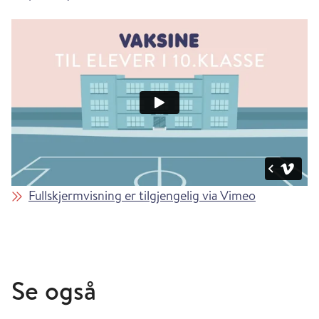
Fullskjermvisning er tilgjengelig via Vimeo
Se også