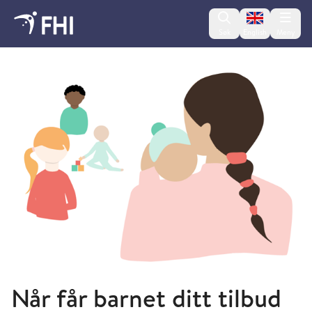
Change lan
Søk
English
Meny
Vaksiner til barn
Når får barnet ditt tilbud