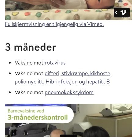
Fullskjermvisning er tilgjengelig via Vimeo.
3 måneder
Vaksine mot
rotavirus
Vaksine mot
difteri, stivkrampe, kikhoste,
poliomyelitt, Hib-infeksjon og hepatitt B
Vaksine mot
pneumokokksykdom