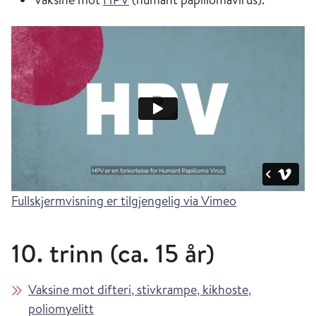
Fullskjermvisning er tilgjengelig via Vimeo
10. trinn (ca. 15 år)
Vaksine mot difteri, stivkrampe, kikhoste,
poliomyelitt