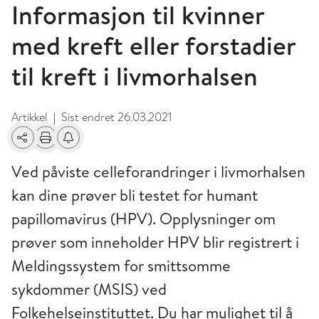
Informasjon til kvinner
med kreft eller forstadier
til kreft i livmorhalsen
Artikkel
Sist endret
26.03.2021
|
Del
Skriv ut
Få varsel om endringer
Ved påviste celleforandringer i livmorhalsen
kan dine prøver bli testet for humant
papillomavirus (HPV). Opplysninger om
prøver som inneholder HPV blir registrert i
Meldingssystem for smittsomme
sykdommer (MSIS) ved
Folkehelseinstituttet. Du har mulighet til å