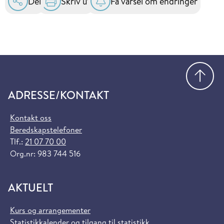
Del
Skriv ut
Få varsel om endringer
Gå
ADRESSE/KONTAKT
Kontakt oss
Beredskapstelefoner
Tlf.:
21 07 70 00
Org.nr: 983 744 516
AKTUELT
Kurs og arrangementer
Statistikkalender og tilgang til statistikk