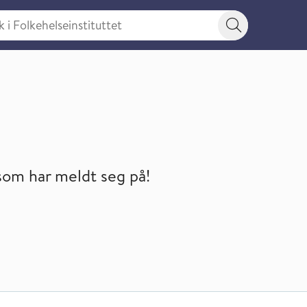
 Folkehelseinstituttet
Søkeknapp
er
 som har meldt seg på!