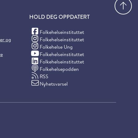
Gå
HOLD DEG OPPDATERT
(Facebook)
Folkehelseinstituttet
(Instagram)
ter og
Folkehelseinstituttet
(Instagram)
Folkehelse Ung
(YouTube)
re
Folkehelseinstituttet
(LinkedIn)
Folkehelseinstituttet
Folkehelsepodden
RSS
Nyhetsvarsel