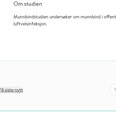
Om studien
Munnbindstudien undersøker om munnbind i offentli
luftveisinfeksjon.
Søk
Søk
Få siste nytt