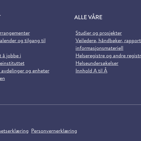
T
ALLE VÅRE
arrangementer
Studier og prosjekter
alender og tilgang til
Veiledere, håndbøker, rappor
informasjonsmateriell
t å jobbe i
Helseregistre og andre regist
einstituttet
Helseundersøkelser
 avdelinger og enheter
Innhold A til Å
sen
hetserklæring
Personvernerklæring