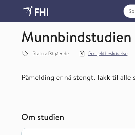
Søk i
Oversikt over studier innen smittsomme sykdomm
Munnbindstudien
Status: Pågående
Prosjektbeskrivelse
Påmelding er nå stengt. Takk til alle
Om studien
Om studien