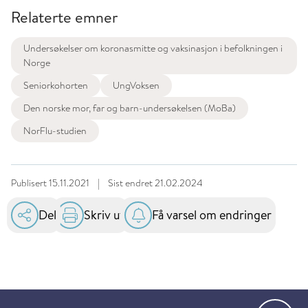
Relaterte emner
Undersøkelser om koronasmitte og vaksinasjon i befolkningen i
Norge
Seniorkohorten
UngVoksen
Den norske mor, far og barn-undersøkelsen (MoBa)
NorFlu-studien
Publisert
15.11.2021
|
Sist endret
21.02.2024
Del
Skriv ut
Få varsel om endringer
Gå