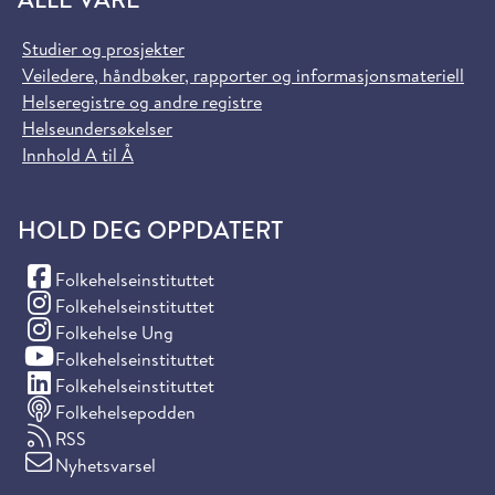
Studier og prosjekter
Veiledere, håndbøker, rapporter og informasjonsmateriell
Helseregistre og andre registre
Helseundersøkelser
Innhold A til Å
HOLD DEG OPPDATERT
(Facebook)
Folkehelseinstituttet
(Instagram)
Folkehelseinstituttet
(Instagram)
Folkehelse Ung
(YouTube)
Folkehelseinstituttet
(LinkedIn)
Folkehelseinstituttet
Folkehelsepodden
RSS
Nyhetsvarsel