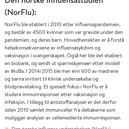
(NorFlu):
NorFlu ble etablert i 2010 etter influensapandemien,
og består av 4500 kvinner som var gravide under den
pandemien, og deres barn. Hovedhensikten er å forstå
helsekonsekvensene av influensasykdom og
vaksinasjon i svangerskapet. Også her ble det etablert
en biobank, og sendt ut spørreskjemaer etter modell
av MoBa. I 2014/2015 ble mer enn 600 av mødrene
og barna invitert til klinisk undersøkelse og
blodprøvetaking. Et spesielt fokus i NorFlu er å
studere immunresponser etter vaksinasjon og
infeksjon. I tillegg til antistoffanalyser er det derfor
siden 2010 samlet immunceller fra deltakerne som
muliggjør analyser av cellemedierte immunresponser.
Den norske influensa undersøkelsen (NorFlu)