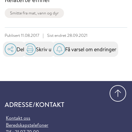
Smitte fra mat, vann og dyr
Publisert
11.08.2017
|
Sist endret
28.09.2021
Del
Skriv ut
Få varsel om endringer
Gå
ADRESSE/KONTAKT
Kontakt oss
Beredskapstelefoner