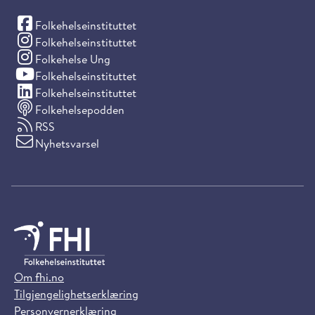
(Facebook)
Folkehelseinstituttet
(Instagram)
Folkehelseinstituttet
(Instagram)
Folkehelse Ung
(YouTube)
Folkehelseinstituttet
(LinkedIn)
Folkehelseinstituttet
Folkehelsepodden
RSS
Nyhetsvarsel
Om fhi.no
Tilgjengelighetserklæring
Personvernerklæring