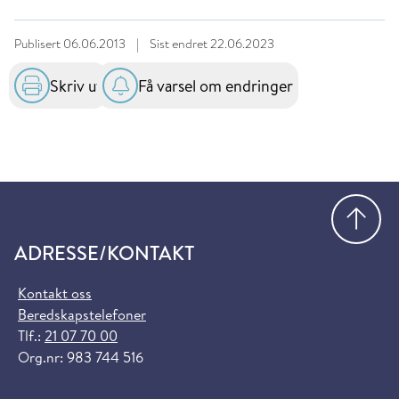
Publisert
06.06.2013
|
Sist endret
22.06.2023
Skriv ut
Få varsel om endringer
Gå
ADRESSE/KONTAKT
Kontakt oss
Beredskapstelefoner
Tlf.:
21 07 70 00
Org.nr: 983 744 516