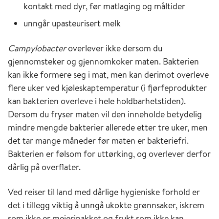
kontakt med dyr, før matlaging og måltider
unngår upasteurisert melk
Campylobacter
overlever ikke dersom du
gjennomsteker og gjennomkoker maten. Bakterien
kan ikke formere seg i mat, men kan derimot overleve
flere uker ved kjøleskaptemperatur (i fjørfeprodukter
kan bakterien overleve i hele holdbarhetstiden).
Dersom du fryser maten vil den inneholde betydelig
mindre mengde bakterier allerede etter tre uker, men
det tar mange måneder før maten er bakteriefri.
Bakterien er følsom for uttørking, og overlever derfor
dårlig på overflater.
Ved reiser til land med dårlige hygieniske forhold er
det i tillegg viktig å unngå ukokte grønnsaker, iskrem
som ikke er meieripakket og frukt som ikke kan