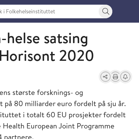
 Folkehelseinstituttet
Søkeknapp
-helse satsing
s Horisont 2020
Del
Skriv ut
Få varse
ns største forsknings- og
på 80 milliarder euro fordelt på sju år.
ituttet i totalt 60 EU prosjekter fordelt
e Health European Joint Programme
4 partnere.