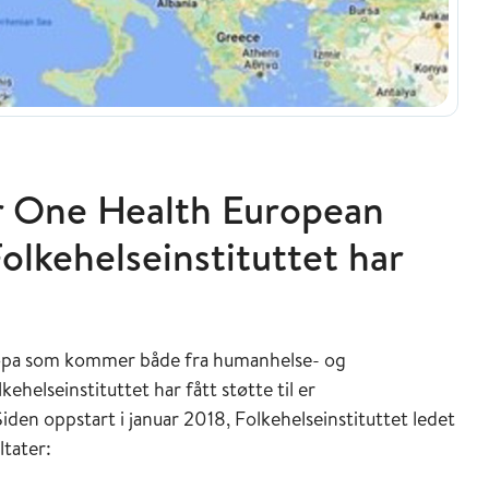
r One Health European
lkehelseinstituttet har
ropa som kommer både fra humanhelse- og
ehelseinstituttet har fått støtte til er
den oppstart i januar 2018, Folkehelseinstituttet ledet
ultater: