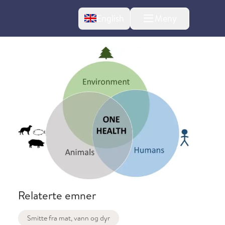
Change language
English
Meny
l om endringer
Relaterte emner
Smitte fra mat, vann og dyr