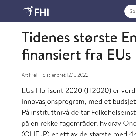
Søk i
Smitte fra mat, vann og dyr
Tidenes største En
finansiert fra EU
Artikkel
Sist endret
12.10.2022
|
EUs Horisont 2020 (H2020) er verde
innovasjonsprogram, med et budsjett 
På instituttnivå deltar Folkehelseinst
på en rekke fagområder, hvorav On
(OHEJP) er ett av de største med 4