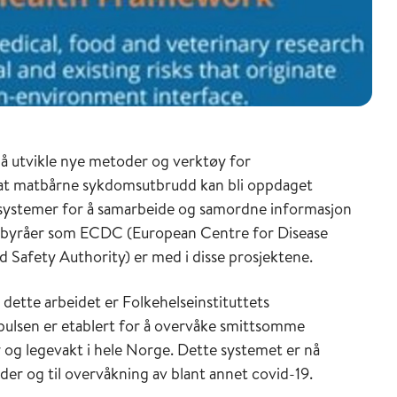
 å utvikle nye metoder og verktøy for
l at matbårne sykdomsutbrudd kan bli oppdaget
e systemer for å samarbeide og samordne informasjon
U-byråer som ECDC (European Centre for Disease
Safety Authority) er med i disse prosjektene.
 dette arbeidet er Folkehelseinstituttets
lsen er etablert for å overvåke smittsomme
og legevakt i hele Norge. Dette systemet er nå
der og til overvåkning av blant annet covid-19.