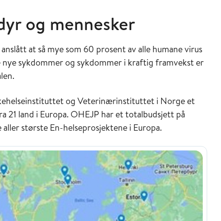
dyr og mennesker
nslått at så mye som 60 prosent av alle humane virus
lle nye sykdommer og sykdommer i kraftig framvekst er
len.
helseinstituttet og Veterinærinstituttet i Norge et
ra 21 land i Europa. OHEJP har et totalbudsjett på
e aller største En-helseprosjektene i Europa.