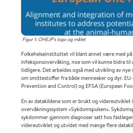
Figur 1: OHEJP’s logo og målet
Folkehelseinstituttet vil blant annet være med på
infeksjonsovervåking, noe som vil kunne bidra ti
tidligere. Det arbeides også med utvikling av ny
om smittestoffer fra både mennesker og dyr. E
Prevention and Control) og EFSA (European Food 
En av datakildene som er brukt og videreutviklet i
overvåkningssystem «Sykdomspulsen». Sykdomspu
sykdommer gjennom diagnoser satt hos fastleger 
videreutviklet og utvidet med mange flere datakil