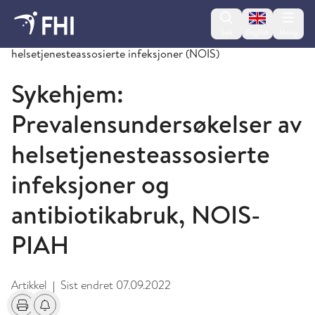
Change lan
Søk
English
Meny
Norsk overvåkingssystem for antibiotikabruk og
helsetjenesteassosierte infeksjoner (NOIS)
Sykehjem:
Prevalensundersøkelser av
helsetjenesteassosierte
infeksjoner og
antibiotikabruk, NOIS-
PIAH
Artikkel
Sist endret
07.09.2022
|
Skriv ut
Få varsel om endringer