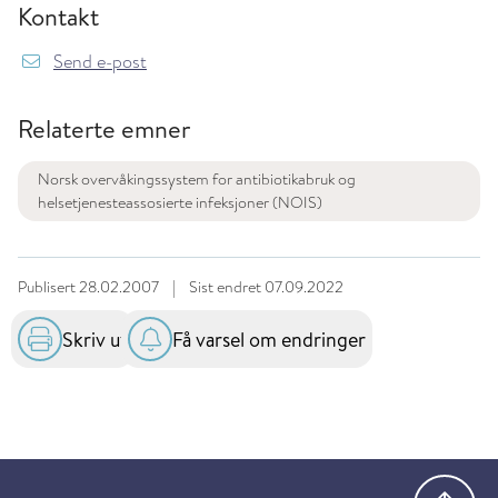
Kontakt
Send e-post
Relaterte emner
Norsk overvåkingssystem for antibiotikabruk og
helsetjenesteassosierte infeksjoner (NOIS)
Publisert
28.02.2007
|
Sist endret
07.09.2022
Skriv ut
Få varsel om endringer
Gå