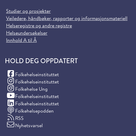
Studier og prosjekter
Veiledere, håndbøker, rapporter og informasjonsmateriell
Helseregistre og andre registre
Helseundersøkelser
Innhold A til Å
HOLD DEG OPPDATERT
(Facebook)
Folkehelseinstituttet
(Instagram)
Folkehelseinstituttet
(Instagram)
Folkehelse Ung
(YouTube)
Folkehelseinstituttet
(LinkedIn)
Folkehelseinstituttet
Folkehelsepodden
RSS
Nyhetsvarsel