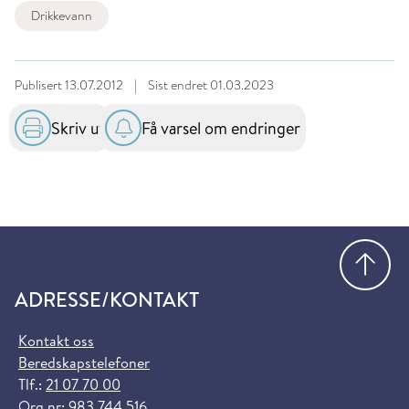
Drikkevann
Publisert
13.07.2012
|
Sist endret
01.03.2023
Skriv ut
Få varsel om endringer
Gå
ADRESSE/KONTAKT
Kontakt oss
Beredskapstelefoner
Tlf.:
21 07 70 00
Org.nr: 983 744 516