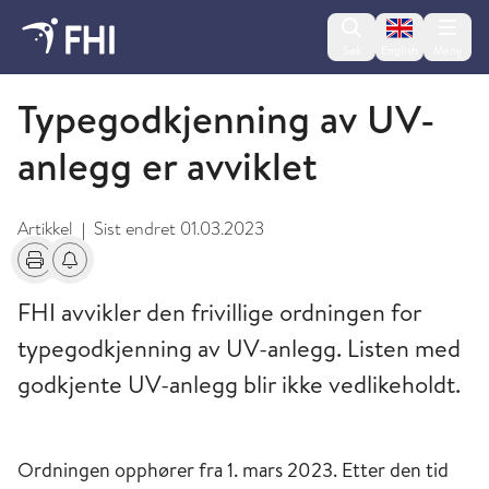
Change lan
Søk
English
Meny
Drikkevann
Typegodkjenning av UV-
anlegg er avviklet
Artikkel
Sist endret
01.03.2023
|
Skriv ut
Få varsel om endringer
FHI avvikler den frivillige ordningen for
typegodkjenning av UV-anlegg. Listen med
godkjente UV-anlegg blir ikke vedlikeholdt.
Ordningen opphører fra 1. mars 2023. Etter den tid