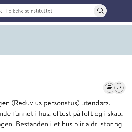
 Folkehelseinstituttet
Søkeknapp
Skriv ut
Få varse
gen (Reduvius personatus) utendørs,
e funnet i hus, oftest på loft og i skap.
n. Bestanden i et hus blir aldri stor og