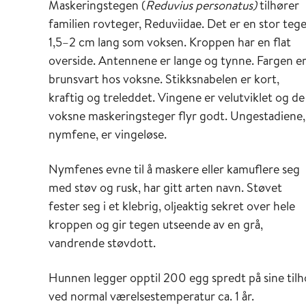
Maskeringstegen (
Reduvius personatus)
tilhører
familien rovteger, Reduviidae. Det er en stor tege
1,5–2 cm lang som voksen. Kroppen har en flat
overside. Antennene er lange og tynne. Fargen e
brunsvart hos voksne. Stikksnabelen er kort,
kraftig og treleddet. Vingene er velutviklet og de
voksne maskeringsteger flyr godt. Ungestadiene,
nymfene, er vingeløse.
Nymfenes evne til å maskere eller kamuflere seg
med støv og rusk, har gitt arten navn. Støvet
fester seg i et klebrig, oljeaktig sekret over hele
kroppen og gir tegen utseende av en grå,
vandrende støvdott.
Hunnen legger opptil 200 egg spredt på sine tilh
ved normal værelsestemperatur ca. 1 år.