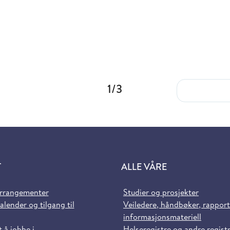
1/3
T
ALLE VÅRE
arrangementer
Studier og prosjekter
alender og tilgang til
Veiledere, håndbøker, rappor
informasjonsmateriell
t å jobbe i
Helseregistre og andre regist