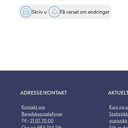
Skriv ut
Få varsel om endringer
ADRESSE/KONTAKT
AKTUEL
Kontakt oss
Kurs og 
Beredskapstelefoner
Statistikk
Tlf.:
21 07 70 00
statistikk
Org.nr: 983 744 516
Slik er de