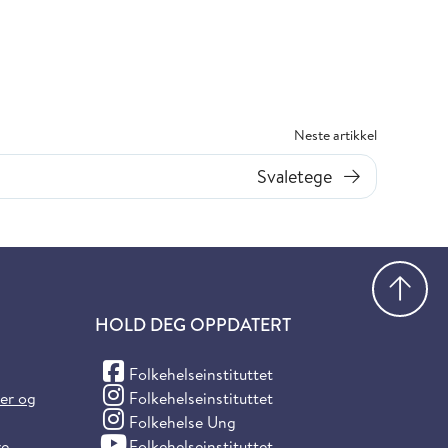
Neste artikkel
Svaletege
Gå
HOLD DEG OPPDATERT
(Facebook)
Folkehelseinstituttet
(Instagram)
ter og
Folkehelseinstituttet
(Instagram)
Folkehelse Ung
(YouTube)
re
Folkehelseinstituttet