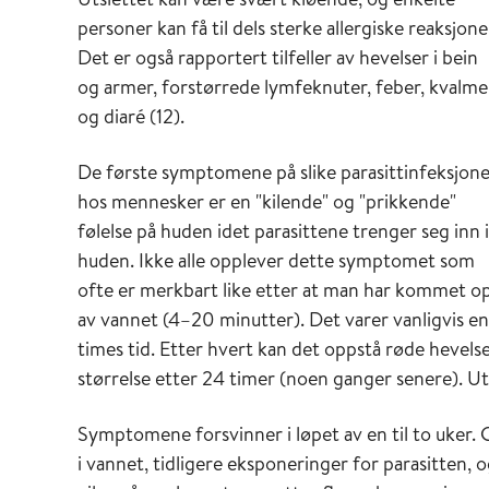
personer kan få til dels sterke allergiske reaksjone
Det er også rapportert tilfeller av hevelser i bein
og armer, forstørrede lymfeknuter, feber, kvalme
og diaré (12).
De første symptomene på slike parasittinfeksjon
hos mennesker er en "kilende" og "prikkende"
følelse på huden idet parasittene trenger seg inn i
huden. Ikke alle opplever dette symptomet som
ofte er merkbart like etter at man har kommet o
av vannet (4–20 minutter). Det varer vanligvis en
times tid. Etter hvert kan det oppstå røde hevel
størrelse etter 24 timer (noen ganger senere). U
Symptomene forsvinner i løpet av en til to uker. G
i vannet, tidligere eksponeringer for parasitten, 