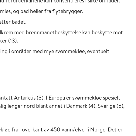
d fordi cerkariene kan konsentreres i slike områder.
es, og bad heller fra flytebrygger.
etter badet.
t solkrem med brennmanetbeskyttelse kan beskytte mot
er (13).
bading i områder med mye svømmekløe, eventuelt
ntatt Antarktis (3). I Europa er svømmekløe spesielt
ig lenger nord blant annet i Danmark (4), Sverige (5),
løe fra i overkant av 450 vann/elver i Norge. Det er