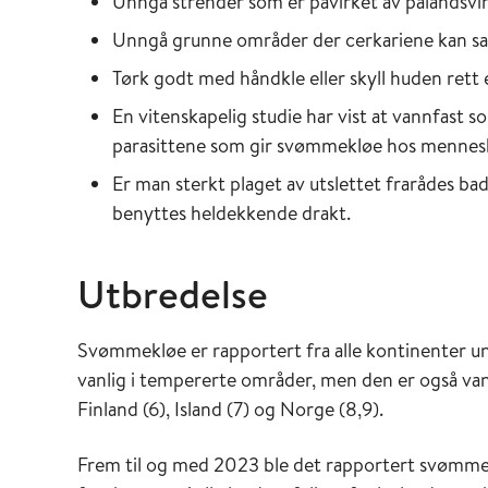
Unngå strender som er påvirket av pålandsvin
Unngå grunne områder der cerkariene kan saml
Tørk godt med håndkle eller skyll huden rett 
En vitenskapelig studie har vist at vannfas
parasittene som gir svømmekløe hos mennesk
Er man sterkt plaget av utslettet frarådes 
benyttes heldekkende drakt.
Utbredelse
Svømmekløe er rapportert fra alle kontinenter un
vanlig i tempererte områder, men den er også vanl
Finland (6), Island (7) og Norge (8,9).
Frem til og med 2023 ble det rapportert svømmek