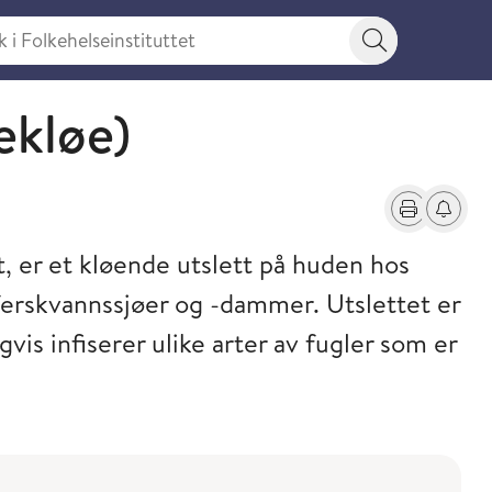
 Folkehelseinstituttet
Søkeknapp
ekløe)
Skriv ut
Få varse
, er et kløende utslett på huden hos
erskvannssjøer og -dammer. Utslettet er
vis infiserer ulike arter av fugler som er