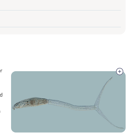
er
ed
m