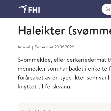
Søk i
Skadedyrhåndboka
Haleikter (svømm
Artikkel
Sist endret
29.06.2026
|
Svømmekløe, eller cerkariedermatitt
mennesker som har badet i enkelte f
forårsaket av en type ikter som vanlig
knyttet til ferskvann.