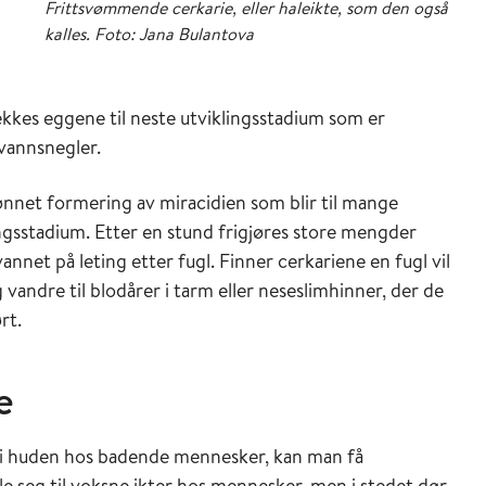
Frittsvømmende cerkarie, eller haleikte, som den også
kalles. Foto: Jana Bulantova
ekkes eggene til neste utviklingsstadium som er
 vannsnegler.
ønnet formering av miracidien som blir til mange
lingsstadium. Etter en stund frigjøres store mengder
annet på leting etter fugl. Finner cerkariene en fugl vil
vandre til blodårer i tarm eller neseslimhinner, der de
rt.
e
n i huden hos badende mennesker, kan man få
e seg til voksne ikter hos mennesker, men i stedet dør