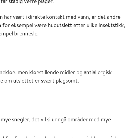
får stadig verre plager.
 har vært i direkte kontakt med vann, er det andre
or eksempel være hudutslett etter ulike insektstikk,
sempel brennesle.
ekløe, men kløestillende midler og antiallergisk
e om utslettet er svært plagsomt.
 mye snegler, det vil si unngå områder med mye