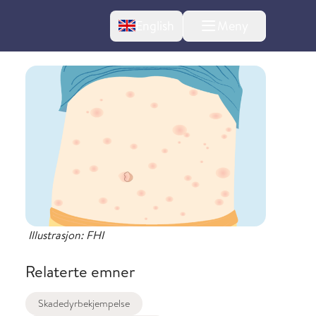
Change language
English
Meny
l om endringer
Illustrasjon: FHI
Relaterte emner
Skadedyrbekjempelse