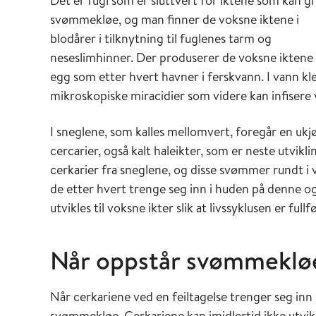
Det er fugl som er sluttvert for iktene som kan gi
svømmekløe, og man finner de voksne iktene i
blodårer i tilknytning til fuglenes tarm og
neseslimhinner. Der produserer de voksne iktene
egg som etter hvert havner i ferskvann. I vann kl
mikroskopiske miracidier som videre kan infisere
I sneglene, som kalles mellomvert, foregår en ukj
cercarier, også kalt haleikter, som er neste utvik
cerkarier fra sneglene, og disse svømmer rundt i v
de etter hvert trenge seg inn i huden på denne og 
utvikles til voksne ikter slik at livssyklusen er fullfø
Når oppstår svømmeklø
Når cerkariene ved en feiltagelse trenger seg in
svømmekløe. Cerkariene kan imidlertid ikke utvikl