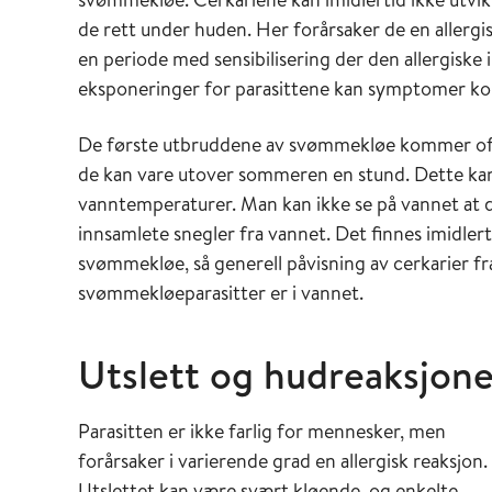
de rett under huden. Her forårsaker de en allergi
en periode med sensibilisering der den allergisk
eksponeringer for parasittene kan symptomer ko
De første utbruddene av svømmekløe kommer ofte
de kan vare utover sommeren en stund. Dette ka
vanntemperaturer. Man kan ikke se på vannet at d
innsamlete snegler fra vannet. Det finnes imidlert
svømmekløe, så generell påvisning av cerkarier f
svømmekløeparasitter er i vannet.
Utslett og hudreaksjone
Parasitten er ikke farlig for mennesker, men
forårsaker i varierende grad en allergisk reaksjon.
Utslettet kan være svært kløende, og enkelte