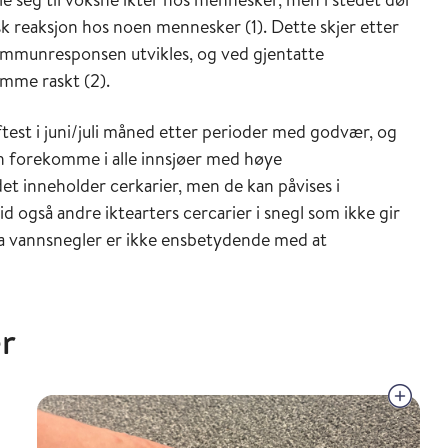
sk reaksjon hos noen mennesker (1). Dette skjer etter
e immunresponsen utvikles, og ved gjentatte
mme raskt (2).
st i juni/juli måned etter perioder med godvær, og
n forekomme i alle innsjøer med høye
et inneholder cerkarier, men de kan påvises i
id også andre iktearters cercarier i snegl som ikke gir
ra vannsnegler er ikke ensbetydende med at
r