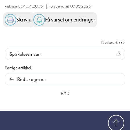
Publisert
04.04.2006
|
Sist endret
07.05.2026
Skriv ut
Få varsel om endringer
Neste artikkel
Spøkelsesmaur
Forrige artikkel
Rød skogmaur
6/10
Gå