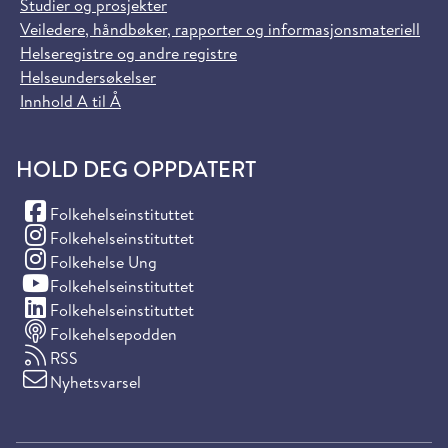
Studier og prosjekter
Veiledere, håndbøker, rapporter og informasjonsmateriell
Helseregistre og andre registre
Helseundersøkelser
Innhold A til Å
HOLD DEG OPPDATERT
(Facebook)
Folkehelseinstituttet
(Instagram)
Folkehelseinstituttet
(Instagram)
Folkehelse Ung
(YouTube)
Folkehelseinstituttet
(LinkedIn)
Folkehelseinstituttet
Folkehelsepodden
RSS
Nyhetsvarsel