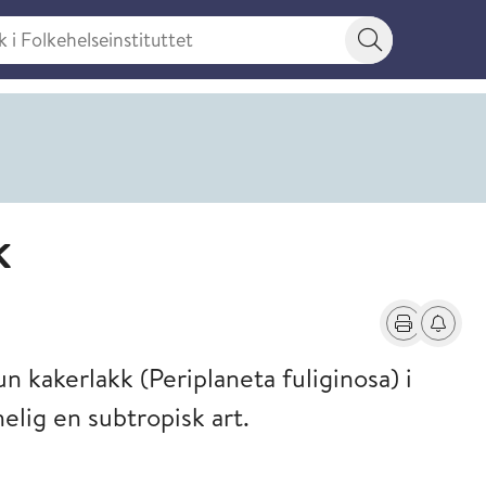
 Folkehelseinstituttet
Søkeknapp
k
Skriv ut
Få varse
n kakerlakk (Periplaneta fuliginosa) i
lig en subtropisk art.