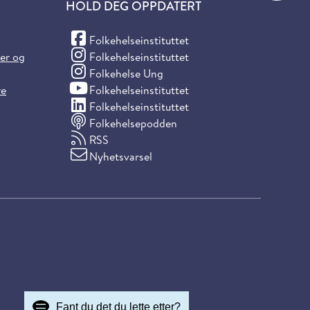
HOLD DEG OPPDATERT
(Facebook)
Folkehelseinstituttet
(Instagram)
ter og
Folkehelseinstituttet
(Instagram)
Folkehelse Ung
(YouTube)
re
Folkehelseinstituttet
(LinkedIn)
Folkehelseinstituttet
Folkehelsepodden
RSS
Nyhetsvarsel
Fant du det du lette etter?