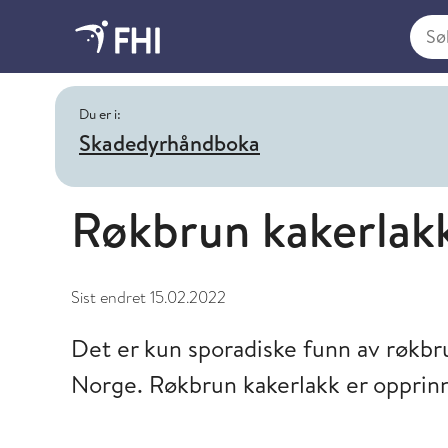
Søk i
Du er i:
Skadedyrhåndboka
Røkbrun kakerlak
Sist endret
15.02.2022
Det er kun sporadiske funn av røkbru
Norge. Røkbrun kakerlakk er opprinne