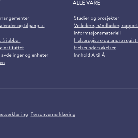
T
ALLE VÅRE
arrangementer
Studier og prosjekter
alender og tilgang til
Veiledere, håndbøker, rappor
informasjonsmateriell
t å jobbe i
Helseregistre og andre regist
einstituttet
Helseundersøkelser
 avdelinger og enheter
Innhold A til Å
sen
hetserklæring
Personvernerklæring