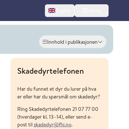
Change language
English
Meny
Innhold i publikasjonen
Vis innhold
Skadedyrtelefonen
Har du funnet et dyr du lurer på hva
l om endringer
er eller har du spørsmål om skadedyr?
Ring Skadedyrtelefonen 21 07 77 00
(hverdager kl. 13–14), eller send e-
post til
skadedyr@fhi.no
.