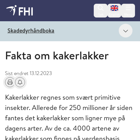
Change lan
Søk
English
Meny
Vis 
Skadedyrhåndboka
Fakta om kakerlakker
Sist endret
13.12.2023
Skriv ut
Få varsel om endringer
Kakerlakker regnes som svært primitive
insekter. Allerede for 250 millioner år siden
fantes det kakerlakker som ligner mye på
dagens arter. Av de ca. 4000 artene av
kakerlakker som finnes på verdensbasis