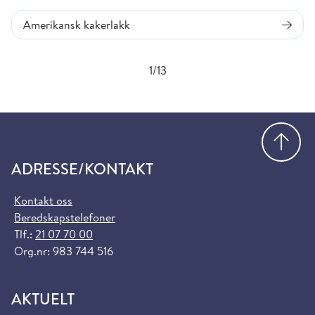
Amerikansk kakerlakk
1/13
Gå
ADRESSE/KONTAKT
Kontakt oss
Beredskapstelefoner
Tlf.:
21 07 70 00
Org.nr: 983 744 516
AKTUELT