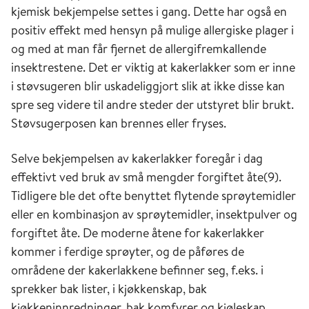
kjemisk bekjempelse settes i gang. Dette har også en
positiv effekt med hensyn på mulige allergiske plager i
og med at man får fjernet de allergifremkallende
insektrestene. Det er viktig at kakerlakker som er inne
i støvsugeren blir uskadeliggjort slik at ikke disse kan
spre seg videre til andre steder der utstyret blir brukt.
Støvsugerposen kan brennes eller fryses.
Selve bekjempelsen av kakerlakker foregår i dag
effektivt ved bruk av små mengder forgiftet åte(9).
Tidligere ble det ofte benyttet flytende sprøytemidler
eller en kombinasjon av sprøytemidler, insektpulver og
forgiftet åte. De moderne åtene for kakerlakker
kommer i ferdige sprøyter, og de påføres de
områdene der kakerlakkene befinner seg, f.eks. i
sprekker bak lister, i kjøkkenskap, bak
kjøkkeninnredninger, bak komfyrer og kjøleskap,