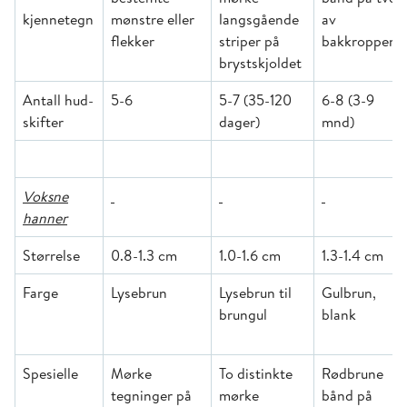
kjennetegn
mønstre eller
langsgående
av
flekker
striper på
bakkroppen
brystskjoldet
Antall hud-
5-6
5-7 (35-120
6-8 (3-9
skifter
dager)
mnd)
Voksne
hanner
Størrelse
0.8-1.3 cm
1.0-1.6 cm
1.3-1.4 cm
Farge
Lysebrun
Lysebrun til
Gulbrun,
brungul
blank
Spesielle
Mørke
To distinkte
Rødbrune
tegninger på
mørke
bånd på