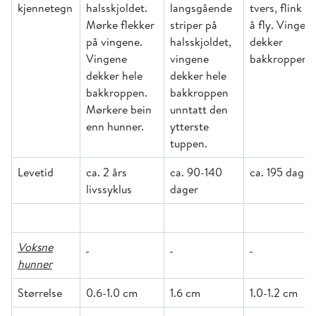
kjennetegn
halsskjoldet.
langsgående
tvers, flink til
Mørke flekker
striper på
å fly. Vingen
på vingene.
halsskjoldet,
dekker
Vingene
vingene
bakkroppen.
dekker hele
dekker hele
bakkroppen.
bakkroppen
Mørkere bein
unntatt den
enn hunner.
ytterste
tuppen.
Levetid
ca. 2 års
ca. 90-140
ca. 195 dager
livssyklus
dager
Voksne
hunner
Størrelse
0.6-1.0 cm
1.6 cm
1.0-1.2 cm