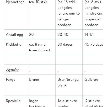
kjennetegn
(ca. 10 stk).
(ca. 18 stk).
(ca. 8 stk).
Lengden
Lengden
lengre enn to
mindre enn
ganger
to ganger
bredden.
bredden.
Antall egg
20
30-40
14-17
Klekketid
ca. 8 mnd
30 dager
45-75 dager
(overvintrer)
Nymfer
Farge
Brune
Brun/brungul,
Gulbrun
blank
Spesielle
Ingen
To distinkte
Distinkte
bestemte
mørke
bånd på tver