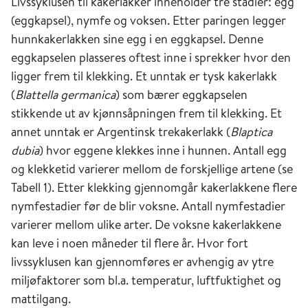
Livssyklusen til kakerlakker inneholder tre stadier: egg
(eggkapsel), nymfe og voksen. Etter paringen legger
hunnkakerlakken sine egg i en eggkapsel. Denne
eggkapselen plasseres oftest inne i sprekker hvor den
ligger frem til klekking. Et unntak er tysk kakerlakk
(
Blattella germanica
) som bærer eggkapselen
stikkende ut av kjønnsåpningen frem til klekking. Et
annet unntak er Argentinsk trekakerlakk (
Blaptica
dubia
) hvor eggene klekkes inne i hunnen. Antall egg
og klekketid varierer mellom de forskjellige artene (se
Tabell 1). Etter klekking gjennomgår kakerlakkene flere
nymfestadier før de blir voksne. Antall nymfestadier
varierer mellom ulike arter. De voksne kakerlakkene
kan leve i noen måneder til flere år. Hvor fort
livssyklusen kan gjennomføres er avhengig av ytre
miljøfaktorer som bl.a. temperatur, luftfuktighet og
mattilgang.