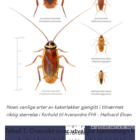
Noen vanlige arter av kakerlakker gjengitt i tilnærmet
riktig størrelse i forhold til hverandre FHI - Hallvard Elven
Tabell 1. Oversikt over utvalgte kjennetegn ho