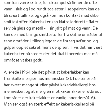
som kan være skitne, for eksempel så finner de ofte
vann i sluk og i og rundt toaletter. I søppelrom kan de
bli svært tallrike, og også komme i kontakt med ulike
smittestoffer. Kakerlakker kan klatre loddrette flater -
selv på glass og metall - i sin jakt på mat og vann. De
kan dermed bringe smittestoffer fra skitne områder til
rene områder. I tillegg legger de fra seg avføring, og
gulper opp et sekret mens de spiser. Hvis det har vært
kakerlakker på steder der det skal tilberedes mat må
området vaskes godt.
Allerede i 1964 ble det påvist at kakerlakker kan
fremkalle allergier hos mennesker (3). I de senere år
har svært mange studier påvist kakerlakkallergi hos
mennesker, og at allergien mot kakerlakker er utbredt
i områder der kakerlakker er vanlig innendørs(4-6).
Man ser også en sterk effekt av kakerlakkallergi på