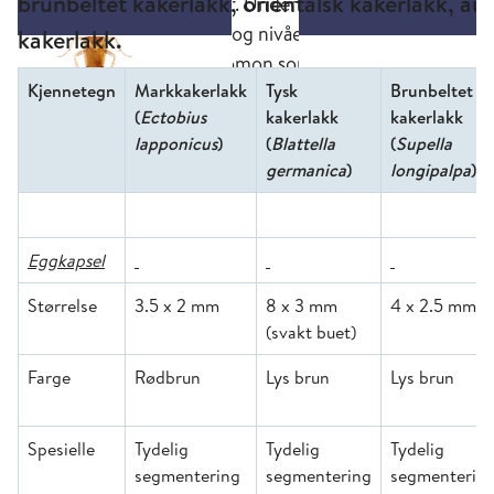
brunbeltet kakerlakk, orientalsk kakerlakk, au
kakerlakk.
Kjennetegn
Markkakerlakk
Tysk
Brunbeltet
(
Ectobius
kakerlakk
kakerlakk
lapponicus
)
(
Blattella
(
Supella
germanica
)
longipalpa
)
Eggkapsel
Størrelse
3.5 x 2 mm
8 x 3 mm
4 x 2.5 mm
(svakt buet)
Farge
Rødbrun
Lys brun
Lys brun
Spesielle
Tydelig
Tydelig
Tydelig
segmentering
segmentering
segmenterin