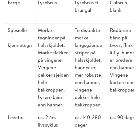
Farge
Lysebrun
Lysebrun til
Gulbrun,
brungul
blank
Spesielle
Mørke
To distinkte
Rødbrune
tegninger på
mørke
bånd på
kjennetegn
halsskjoldet.
langsgående
tvers, flink til
Mørke flekker
striper på
å fly, hunner
på vingene.
halsskjoldet,
er bredere
Vingene
hunner er
enn hanner.
dekker sjelden
mer robuste
Vingene
hele
enn hanner,
kortere enn
bakkroppen.
vingene
bakkroppen.
Lysere bein
dekker hele
enn hanner.
bakkroppen.
Levetid
ca. 2 års
ca. 140-280
ca. 90 dager
livssyklus
dager