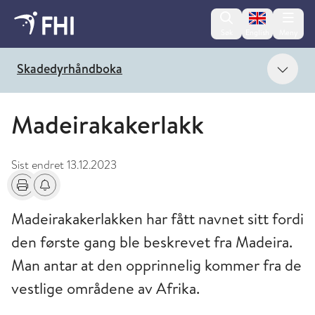
Change lan
Søk
English
Meny
Vis 
Skadedyrhåndboka
Madeirakakerlakk
Sist endret
13.12.2023
Skriv ut
Få varsel om endringer
Madeirakakerlakken har fått navnet sitt fordi
den første gang ble beskrevet fra Madeira.
Man antar at den opprinnelig kommer fra de
vestlige områdene av Afrika.