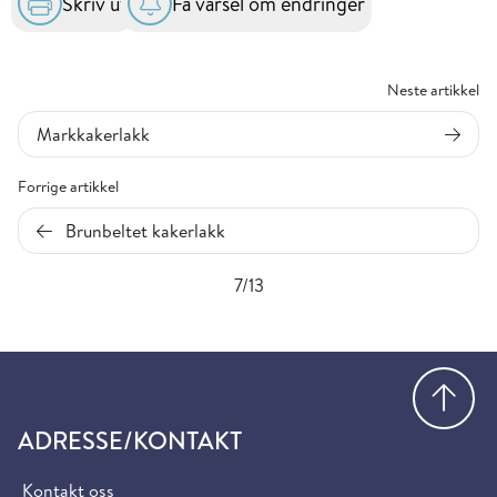
Skriv ut
Få varsel om endringer
Neste artikkel
Markkakerlakk
Forrige artikkel
Brunbeltet kakerlakk
7/13
Gå
ADRESSE/KONTAKT
Kontakt oss