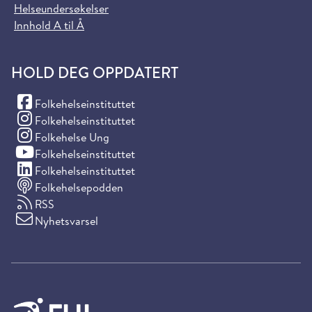
Helseundersøkelser
Innhold A til Å
HOLD DEG OPPDATERT
(Facebook)
Folkehelseinstituttet
(Instagram)
Folkehelseinstituttet
(Instagram)
Folkehelse Ung
(YouTube)
Folkehelseinstituttet
(LinkedIn)
Folkehelseinstituttet
Folkehelsepodden
RSS
Nyhetsvarsel