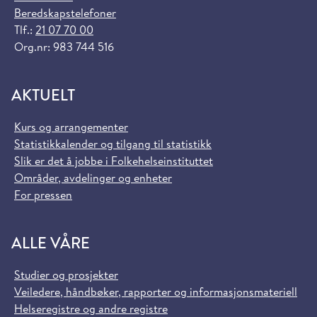
Beredskapstelefoner
Tlf.:
21 07 70 00
Org.nr: 983 744 516
AKTUELT
Kurs og arrangementer
Statistikkalender og tilgang til statistikk
Slik er det å jobbe i Folkehelseinstituttet
Områder, avdelinger og enheter
For pressen
ALLE VÅRE
Studier og prosjekter
Veiledere, håndbøker, rapporter og informasjonsmateriell
Helseregistre og andre registre