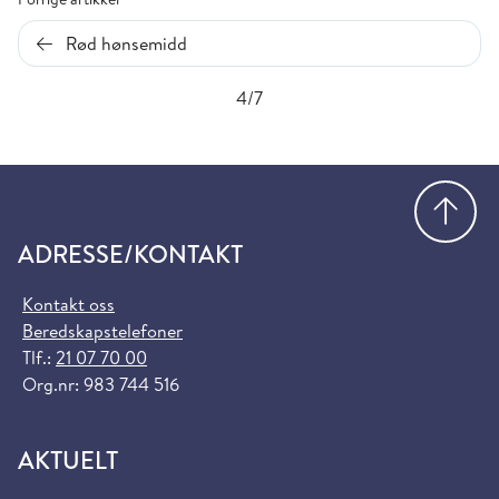
Rød hønsemidd
4/7
Gå
ADRESSE/KONTAKT
Kontakt oss
Beredskapstelefoner
Tlf.:
21 07 70 00
Org.nr: 983 744 516
AKTUELT