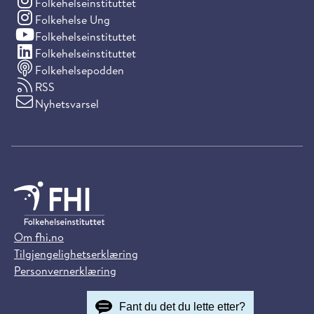
(Instagram)
Folkehelseinstituttet
(Instagram)
Folkehelse Ung
(YouTube)
Folkehelseinstituttet
(LinkedIn)
Folkehelseinstituttet
Folkehelsepodden
RSS
Nyhetsvarsel
Om fhi.no
Tilgjengelighetserklæring
Personvernerklæring
Fant du det du lette etter?