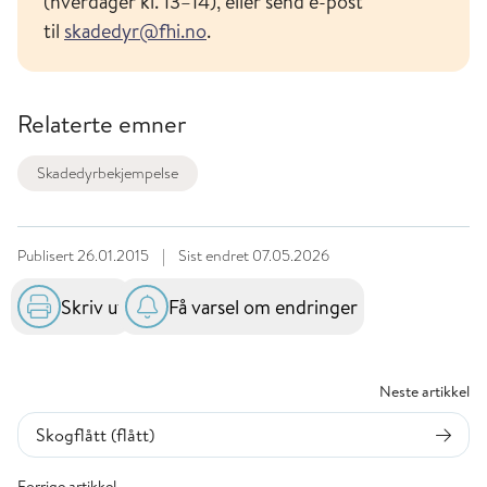
(hverdager kl. 13–14), eller send e-post
til
skadedyr@fhi.no
.
Relaterte emner
Skadedyrbekjempelse
Publisert
26.01.2015
|
Sist endret
07.05.2026
Skriv ut
Få varsel om endringer
Neste artikkel
Skogflått (flått)
Forrige artikkel