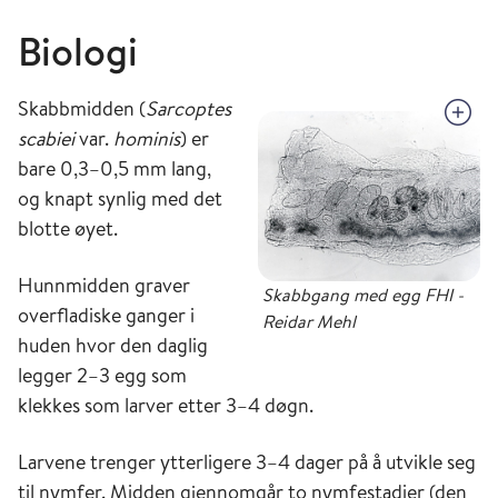
Biologi
Skabbmidden (
Sarcoptes
scabiei
var.
hominis
) er
bare 0,3–0,5 mm lang,
og knapt synlig med det
blotte øyet.
Hunnmidden graver
Skabbgang med egg FHI -
overfladiske ganger i
Reidar Mehl
huden hvor den daglig
legger 2–3 egg som
klekkes som larver etter 3–4 døgn.
Larvene trenger ytterligere 3–4 dager på å utvikle seg
til nymfer. Midden gjennomgår to nymfestadier (den