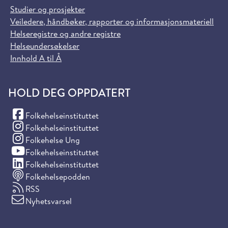
Studier og prosjekter
Veiledere, håndbøker, rapporter og informasjonsmateriell
Helseregistre og andre registre
Helseundersøkelser
Innhold A til Å
HOLD DEG OPPDATERT
(Facebook)
Folkehelseinstituttet
(Instagram)
Folkehelseinstituttet
(Instagram)
Folkehelse Ung
(YouTube)
Folkehelseinstituttet
(LinkedIn)
Folkehelseinstituttet
Folkehelsepodden
RSS
Nyhetsvarsel