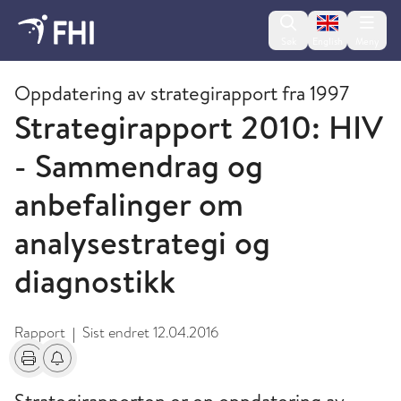
Change lan
Søk
English
Meny
Strategimøter
Oppdatering av strategirapport fra 1997
Strategirapport 2010: HIV
- Sammendrag og
anbefalinger om
analysestrategi og
diagnostikk
Rapport
Sist endret
12.04.2016
|
Skriv ut
Få varsel om endringer