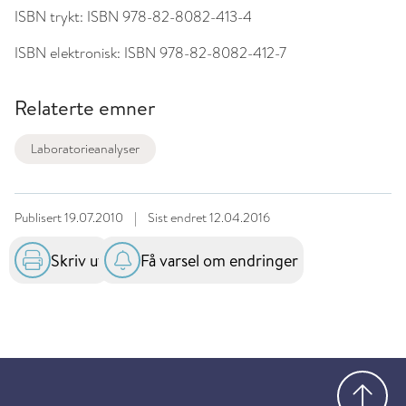
ISBN trykt:
ISBN 978-82-8082-413-4
ISBN elektronisk:
ISBN 978-82-8082-412-7
Relaterte emner
Laboratorieanalyser
Publisert
19.07.2010
|
Sist endret
12.04.2016
Skriv ut
Få varsel om endringer
Gå