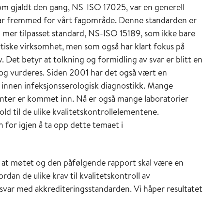
om gjaldt den gang, NS-ISO 17025, var en generell
ar fremmed for vårt fagområde. Denne standarden er
n mer tilpasset standard, NS-ISO 15189, som ikke bare
ytiske virksomhet, men som også har klart fokus på
 Det betyr at tolkning og formidling av svar er blitt en
es og vurderes. Siden 2001 har det også vært en
 innen infeksjonsserologisk diagnostikk. Mange
enter er kommet inn. Nå er også mange laboratorier
old til de ulike kvalitetskontrollelementene.
for igjen å ta opp dette temaet i
at møtet og den påfølgende rapport skal være en
dan de ulike krav til kvalitetskontroll av
msvar med akkrediteringsstandarden. Vi håper resultatet