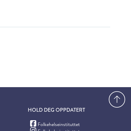
Gå
HOLD DEG OPPDATERT
(Facebook)
Folkehelseinstituttet