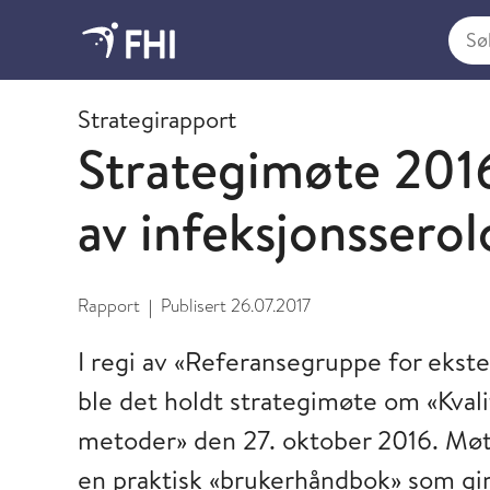
Søk i
Strategimøter
Strategirapport
Strategimøte 2016
av infeksjonssero
Rapport
Publisert
26.07.2017
|
I regi av «Referansegruppe for ekster
ble det holdt strategimøte om «Kvali
metoder» den 27. oktober 2016. Møt
en praktisk «brukerhåndbok» som gir 