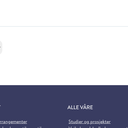
r
T
ALLE VÅRE
arrangementer
Studier og prosjekter