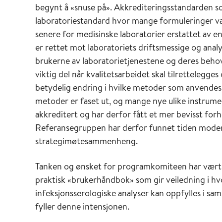
begynt å «snuse på». Akkrediteringsstandarden s
laboratoriestandard hvor mange formuleringer v
senere for medisinske laboratorier erstattet av e
er rettet mot laboratoriets driftsmessige og anal
brukerne av laboratorietjenestene og deres behov.
viktig del når kvalitetsarbeidet skal tilrettelegg
betydelig endring i hvilke metoder som anvendes
metoder er faset ut, og mange nye ulike instrum
akkreditert og har derfor fått et mer bevisst forh
Referansegruppen har derfor funnet tiden moden 
strategimøtesammenheng.
Tanken og ønsket for programkomiteen har vært 
praktisk «brukerhåndbok» som gir veiledning i hvor
infeksjonsserologiske analyser kan oppfylles i sa
fyller denne intensjonen.