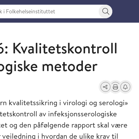
 Folkehelseinstituttet
Søkeknapp
: Kvalitetskontroll
logiske metoder
Del
Skriv ut
Få varse
n kvalitetssikring i virologi og serologi»
tetskontroll av infeksjonsserologiske
et og den påfølgende rapport skal være
veiledning i hvordan de ulike krav til