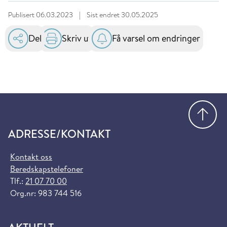
Publisert
06.03.2023
|
Sist endret
30.05.2025
Del
Skriv ut
Få varsel om endringer
Gå
ADRESSE/KONTAKT
Kontakt oss
Beredskapstelefoner
Tlf.:
21 07 70 00
Org.nr: 983 744 516