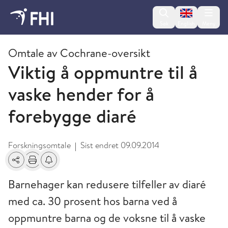
Change lan
Søk
English
Meny
2009 og eldre publikasjoner fra FHI
Omtale av Cochrane-oversikt
Viktig å oppmuntre til å
vaske hender for å
forebygge diaré
Forskningsomtale
Sist endret
09.09.2014
|
Del
Skriv ut
Få varsel om endringer
Barnehager kan redusere tilfeller av diaré
med ca. 30 prosent hos barna ved å
oppmuntre barna og de voksne til å vaske