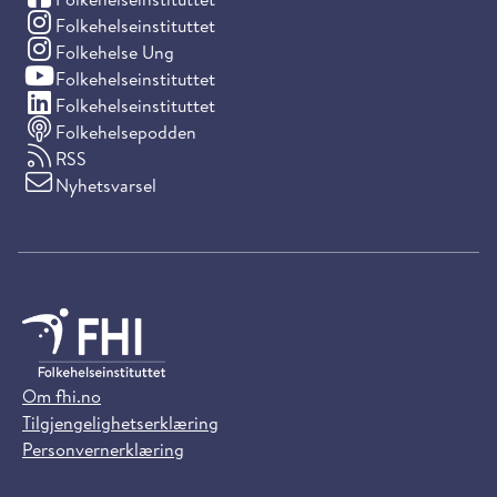
(Instagram)
Folkehelseinstituttet
(Instagram)
Folkehelse Ung
(YouTube)
Folkehelseinstituttet
(LinkedIn)
Folkehelseinstituttet
Folkehelsepodden
RSS
Nyhetsvarsel
Om fhi.no
Tilgjengelighetserklæring
Personvernerklæring