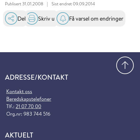
Publisert
31.01.2008
|
Sist endret
09.09.2014
Del
Skriv ut
Få varsel om endringer
Gå
ADRESSE/KONTAKT
Kontakt oss
Beredskapstelefoner
Tlf.:
21 07 70 00
Org.nr: 983 744 516
AKTUELT