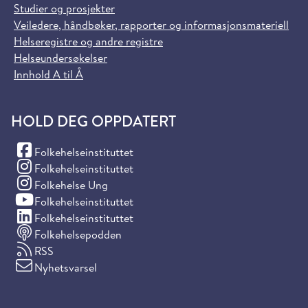
Studier og prosjekter
Veiledere, håndbøker, rapporter og informasjonsmateriell
Helseregistre og andre registre
Helseundersøkelser
Innhold A til Å
HOLD DEG OPPDATERT
(Facebook)
Folkehelseinstituttet
(Instagram)
Folkehelseinstituttet
(Instagram)
Folkehelse Ung
(YouTube)
Folkehelseinstituttet
(LinkedIn)
Folkehelseinstituttet
Folkehelsepodden
RSS
Nyhetsvarsel