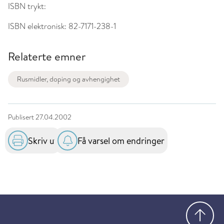
ISBN trykt:
ISBN elektronisk:
82-7171-238-1
Relaterte emner
Rusmidler, doping og avhengighet
Publisert
27.04.2002
Skriv ut
Få varsel om endringer
Gå