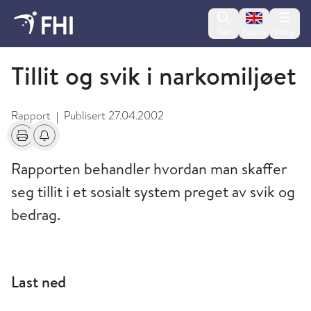
Change lan
Søk
English
Meny
2009 og eldre publikasjoner fra FHI
Tillit og svik i narkomiljøet
Rapport
Publisert
27.04.2002
|
Skriv ut
Få varsel om endringer
Rapporten behandler hvordan man skaffer
seg tillit i et sosialt system preget av svik og
bedrag.
Last ned