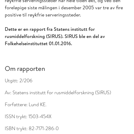
røykfrie serveringssteder har hele tiden økt, og ved den
foreløpige siste målingen i desember 2005 var tre av fire
positive til røykfrie serveringssteder.
Dette er en rapport fra Statens institutt for
rusmiddelforskning (SIRUS). SIRUS ble en del av
Folkehelseinstituttet 01.01.2016.
Om rapporten
Utgitt:
2/206
Av:
Statens institutt for rusmiddelforskning (SIRUS)
Forfattere:
Lund KE.
ISSN trykt:
1503-454X
ISBN trykt:
82-7171-286-0