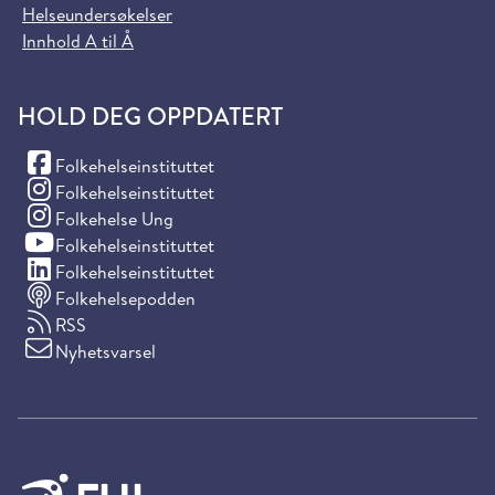
Helseundersøkelser
Innhold A til Å
HOLD DEG OPPDATERT
(Facebook)
Folkehelseinstituttet
(Instagram)
Folkehelseinstituttet
(Instagram)
Folkehelse Ung
(YouTube)
Folkehelseinstituttet
(LinkedIn)
Folkehelseinstituttet
Folkehelsepodden
RSS
Nyhetsvarsel