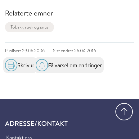
Relaterte emner
Tobakk, røyk og snus
Publisert
29.06.2006
|
Sist endret
26.04.2016
Skriv ut
Få varsel om endringer
Gå
ADRESSE/KONTAKT
Kontakt oss