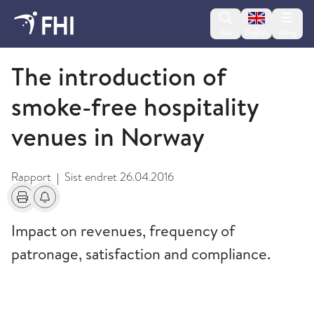
Change lan
Søk
English
Meny
2009 og eldre publikasjoner fra FHI
The introduction of
smoke-free hospitality
venues in Norway
Rapport
Sist endret
26.04.2016
|
Skriv ut
Få varsel om endringer
Impact on revenues, frequency of
patronage, satisfaction and compliance.