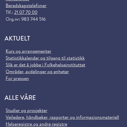
Beredskapstelefoner
Tlf.:
21 07 70 00
Org.nr: 983 744 516
AKTUELT
Kurs og arrangementer
Statistikkalender og tilgang til statistikk
Slik er det å jobbe i Folkehelseinstituttet
Områder, avdelinger og enheter
For pressen
ALLE VÅRE
Studier og prosjekter
Veiledere, håndbøker, rapporter og informasjonsmateriell
Helseregistre og andre registre