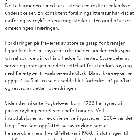
Dette harmonerer med resultatene i en rekke utenlandske
undersøkelser. En konsistent forskningslitteratur har vist at
innføring av røykfrie serveringssteder i liten grad påvirker
omsetningen i næringen.
Forklaringen på fraværet av store salgstap for bransjen
ligger kanskje i at røykerne ikke melder om den reduksjon i
trivsel som de på forhånd hadde forventet. Store deler av
serveringsbransjen hadde tilrettelagt for utendørs røyking
med flere typer trivselshevende tiltak. Blant ikke-røykerne
oppga 4 av 5 at trivselen hadde blitt forbedret på pub/bar
og restaurant etter lovendringen.
Siden den såkalte Røykeloven kom i 1988 har synet på
passiv røyking endret seg i befolkningen. Ved
introduksjonen av røykfrie serveringssteder i 2004 var det
langt flere som oppfattet passiv røyking som et
helseproblem enn hva tilfellet var i 1988. Tilslutningen til