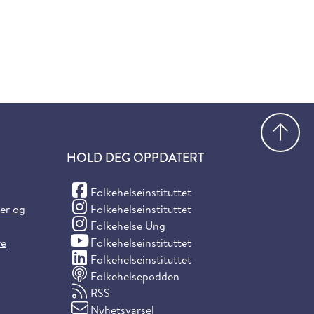
Gå
HOLD DEG OPPDATERT
(Facebook)
Folkehelseinstituttet
(Instagram)
ter og
Folkehelseinstituttet
(Instagram)
Folkehelse Ung
(YouTube)
re
Folkehelseinstituttet
(LinkedIn)
Folkehelseinstituttet
Folkehelsepodden
RSS
Nyhetsvarsel