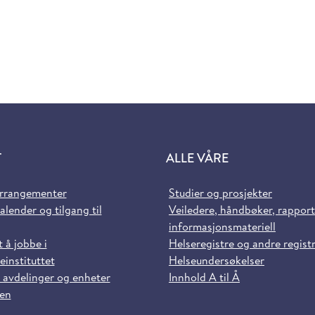
T
ALLE VÅRE
arrangementer
Studier og prosjekter
alender og tilgang til
Veiledere, håndbøker, rappor
informasjonsmateriell
t å jobbe i
Helseregistre og andre regist
einstituttet
Helseundersøkelser
 avdelinger og enheter
Innhold A til Å
sen