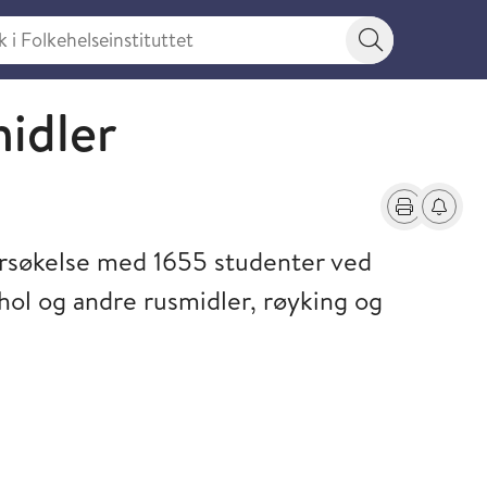
 Folkehelseinstituttet
Søkeknapp
idler
Skriv ut
Få varse
rsøkelse med 1655 studenter ved
hol og andre rusmidler, røyking og