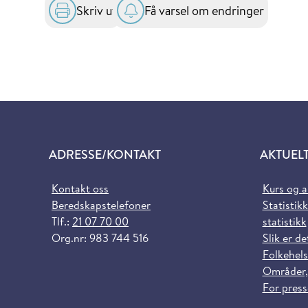
Skriv ut
Få varsel om endringer
ADRESSE/KONTAKT
AKTUEL
Kontakt oss
Kurs og 
Beredskapstelefoner
Statistikk
Tlf.:
21 07 70 00
statistikk
Org.nr: 983 744 516
Slik er de
Folkehels
Områder,
For pres