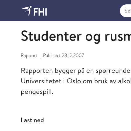
Søk i
2009 og eldre publikasjoner fra FHI
Studenter og rusm
Rapport
Publisert
28.12.2007
|
Rapporten bygger på en spørreunde
Universitetet i Oslo om bruk av alko
pengespill.
Last ned