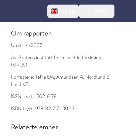
Change language
English
Meny
Om rapporten
Utgitt:
4/2007
Av:
Statens institutt for rusmiddelforskning
l om endringer
(SIRUS)
Forfattere:
Tefre EM, Amundsen A, Nordlund S,
Lund KE.
ISSN trykt:
1502-8178
ISBN trykt:
978-82-7171-302-7
Relaterte emner