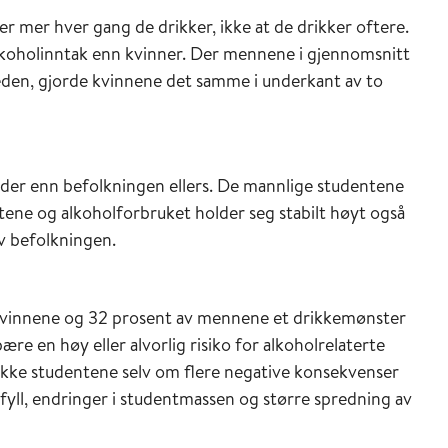
r mer hver gang de drikker, ikke at de drikker oftere.
alkoholinntak enn kvinner. Der mennene i gjennomsnitt
åneden, gjorde kvinnene det samme i underkant av to
der enn befolkningen ellers. De mannlige studentene
tene og alkoholforbruket holder seg stabilt høyt også
av befolkningen.
v kvinnene og 32 prosent av mennene et drikkemønster
ære en høy eller alvorlig risiko for alkoholrelaterte
ikke studentene selv om flere negative konsekvenser
 fyll, endringer i studentmassen og større spredning av