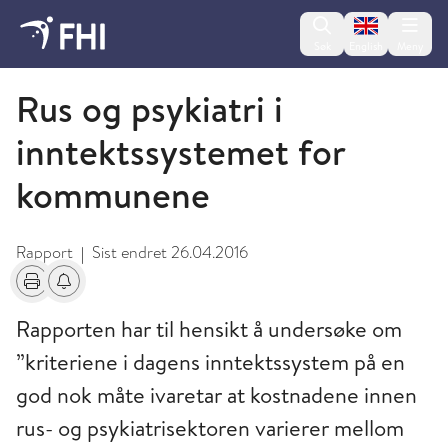
Change lan
Søk
English
Meny
2009 og eldre publikasjoner fra FHI
Rus og psykiatri i
inntektssystemet for
kommunene
Rapport
Sist endret
26.04.2016
|
Skriv ut
Få varsel om endringer
Rapporten har til hensikt å undersøke om
”kriteriene i dagens inntektssystem på en
god nok måte ivaretar at kostnadene innen
rus- og psykiatrisektoren varierer mellom