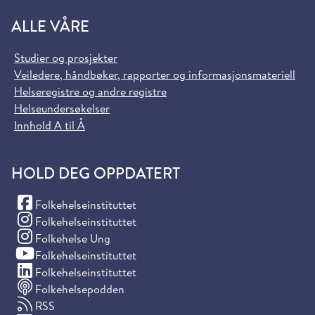
ALLE VÅRE
Studier og prosjekter
Veiledere, håndbøker, rapporter og informasjonsmateriell
Helseregistre og andre registre
Helseundersøkelser
Innhold A til Å
HOLD DEG OPPDATERT
(Facebook)
Folkehelseinstituttet
(Instagram)
Folkehelseinstituttet
(Instagram)
Folkehelse Ung
(YouTube)
Folkehelseinstituttet
(LinkedIn)
Folkehelseinstituttet
Folkehelsepodden
RSS