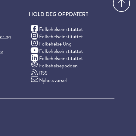
HOLD DEG OPPDATERT
(Facebook)
Folkehelseinstituttet
(Instagram)
ter og
Folkehelseinstituttet
(Instagram)
Folkehelse Ung
(YouTube)
re
Folkehelseinstituttet
(LinkedIn)
Folkehelseinstituttet
Folkehelsepodden
RSS
Nyhetsvarsel