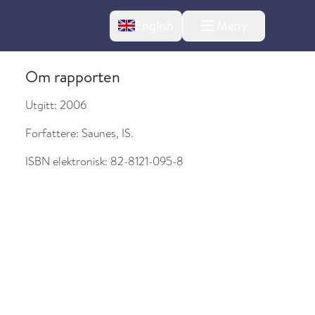
Change language
English
Meny
Om rapporten
Utgitt:
2006
Forfattere:
Saunes, IS.
ISBN elektronisk:
82-8121-095-8
l om endringer