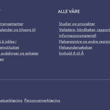
T
ALLE VÅRE
arrangementer
Studier og prosjekter
alender og tilgang til
Veiledere, håndbøker, rappor
informasjonsmateriell
t å jobbe i
Helseregistre og andre regist
einstituttet
Helseundersøkelser
 avdelinger og enheter
Innhold A til Å
sen
hetserklæring
Personvernerklæring