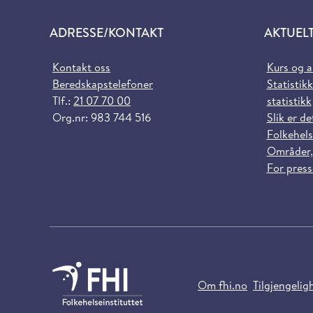
ADRESSE/KONTAKT
AKTUEL
Kontakt oss
Kurs og 
Beredskapstelefoner
Statistikk
Tlf.:
21 07 70 00
statistikk
Org.nr: 983 744 516
Slik er de
Folkehels
Områder,
For pres
Om fhi.no
Tilgjengelig