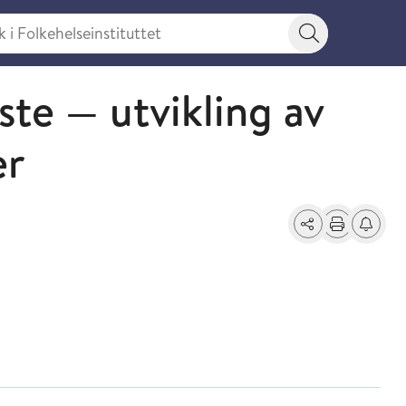
 Folkehelseinstituttet
Søkeknapp
ste — utvikling av
er
Del
Skriv ut
Få varse