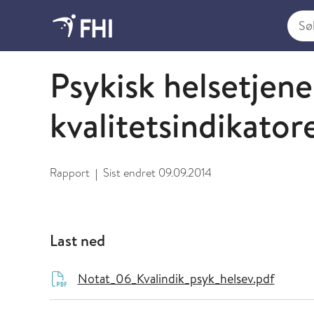
Søk i
2009 og eldre publikasjoner fra FHI
Psykisk helsetjene
kvalitetsindikator
Rapport
Sist endret
09.09.2014
|
Last ned
Notat_06_Kvalindik_psyk_helsev.pdf