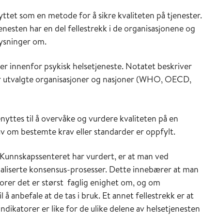
yttet som en metode for å sikre kvaliteten på tjenester.
jenesten har en del fellestrekk i de organisasjonene og
ysninger om.
er innenfor psykisk helsetjeneste. Notatet beskriver
for utvalgte organisasjoner og nasjoner (WHO, OECD,
nyttes til å overvåke og vurdere kvaliteten på en
v om bestemte krav eller standarder er oppfylt.
 Kunnskapssenteret har vurdert, er at man ved
maliserte konsensus-prosesser. Dette innebærer at man
torer det er størst faglig enighet om, og om
å anbefale at de tas i bruk. Et annet fellestrekk er at
dikatorer er like for de ulike delene av helsetjenesten