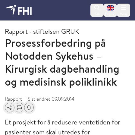
Change lan
Søk
English
Meny
2009 og eldre publikasjoner fra FHI
Rapport - stiftelsen GRUK
Prosessforbedring på
Notodden Sykehus –
Kirurgisk dagbehandling
og medisinsk poliklinikk
Rapport
Sist endret
09.09.2014
|
Del
Skriv ut
Få varsel om endringer
Et prosjekt for å redusere ventetiden for
pasienter som skal utredes for