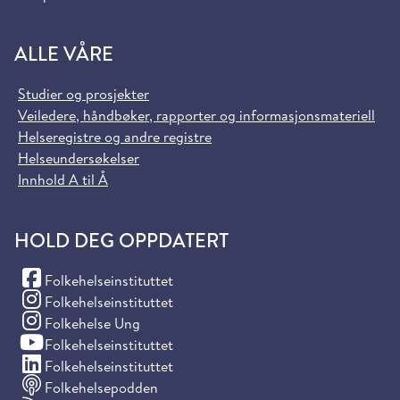
ALLE VÅRE
Studier og prosjekter
Veiledere, håndbøker, rapporter og informasjonsmateriell
Helseregistre og andre registre
Helseundersøkelser
Innhold A til Å
HOLD DEG OPPDATERT
(Facebook)
Folkehelseinstituttet
(Instagram)
Folkehelseinstituttet
(Instagram)
Folkehelse Ung
(YouTube)
Folkehelseinstituttet
(LinkedIn)
Folkehelseinstituttet
Folkehelsepodden