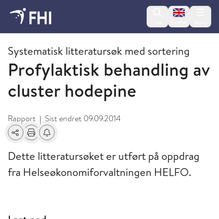
Change lan
Søk
English
Meny
2009 og eldre publikasjoner fra FHI
Systematisk litteratursøk med sortering
Profylaktisk behandling av
cluster hodepine
Rapport
Sist endret
09.09.2014
|
Del
Skriv ut
Få varsel om endringer
Dette litteratursøket er utført på oppdrag
fra Helseøkonomiforvaltningen HELFO.