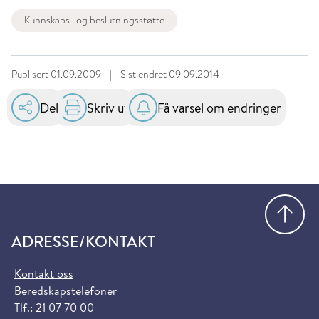
Kunnskaps- og beslutningsstøtte
Publisert
01.09.2009
|
Sist endret
09.09.2014
Del
Skriv ut
Få varsel om endringer
Gå
ADRESSE/KONTAKT
Kontakt oss
Beredskapstelefoner
Tlf.:
21 07 70 00