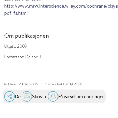
http://www.mrw.interscience.wiley.com/cochrane/clsy
pdf_fs.html
Om publikasjonen
Utgitt:
2009
Forfattere:
Dalsbø T.
Publisert
23.04.2009
|
Sist endret
09.09.2014
Del
Skriv ut
Få varsel om endringer