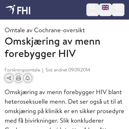
Change lan
Søk
English
Meny
2009 og eldre publikasjoner fra FHI
Omtale av Cochrane-oversikt
Omskjæring av menn
forebygger HIV
Forskningsomtale
Sist endret
09.09.2014
|
Del
Skriv ut
Få varsel om endringer
Omskjæring av menn forebygger HIV blant
heteroseksuelle menn. Det ser også ut til at
omskjæring på klinikk er en sikker prosedyre
med få bivirkninger. Slik konkluderer