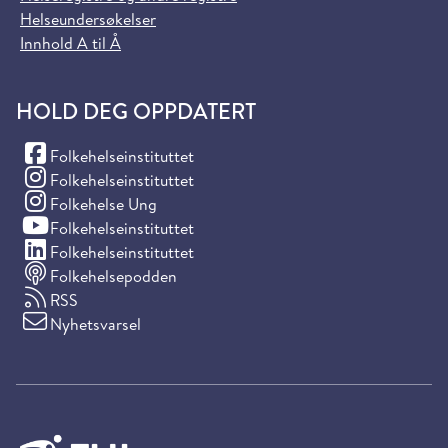
Helseundersøkelser
Innhold A til Å
HOLD DEG OPPDATERT
(Facebook)
Folkehelseinstituttet
(Instagram)
Folkehelseinstituttet
(Instagram)
Folkehelse Ung
(YouTube)
Folkehelseinstituttet
(LinkedIn)
Folkehelseinstituttet
Folkehelsepodden
RSS
Nyhetsvarsel