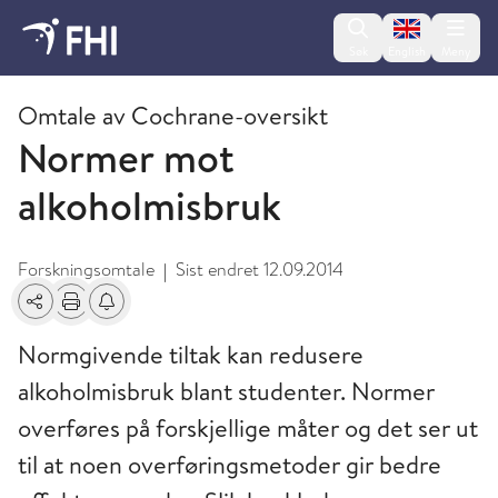
Change lan
Søk
English
Meny
2009 og eldre publikasjoner fra FHI
Omtale av Cochrane-oversikt
Normer mot
alkoholmisbruk
Forskningsomtale
Sist endret
12.09.2014
|
Del
Skriv ut
Få varsel om endringer
Normgivende tiltak kan redusere
alkoholmisbruk blant studenter. Normer
overføres på forskjellige måter og det ser ut
til at noen overføringsmetoder gir bedre